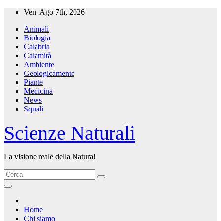
Salta
Ven. Ago 7th, 2026
al
Animali
contenuto
Biologia
Calabria
Calamità
Ambiente
Geologicamente
Piante
Medicina
News
Squali
Scienze Naturali
La visione reale della Natura!
Home
Chi siamo