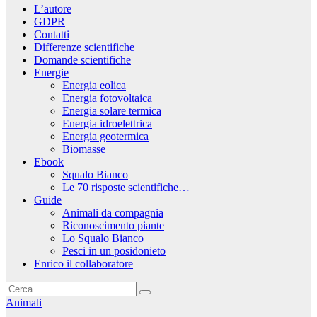
L’autore
GDPR
Contatti
Differenze scientifiche
Domande scientifiche
Energie
Energia eolica
Energia fotovoltaica
Energia solare termica
Energia idroelettrica
Energia geotermica
Biomasse
Ebook
Squalo Bianco
Le 70 risposte scientifiche…
Guide
Animali da compagnia
Riconoscimento piante
Lo Squalo Bianco
Pesci in un posidonieto
Enrico il collaboratore
Animali