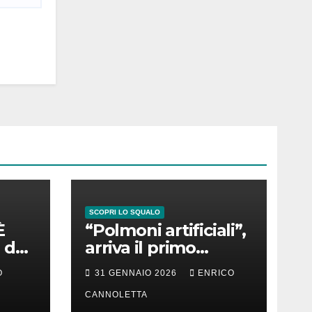
SCOPRI LO SQUALO
È
“Polmoni artificiali”,
 del
arriva il primo
successo
O
31 GENNAIO 2026
ENRICO
CANNOLETTA