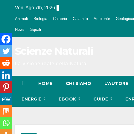
Salta
Ven. Ago 7th, 2026
al
Animali
Biologia
Calabria
Calamità
Ambiente
Geologica
contenuto
News
Squali
Scienze Naturali
La visione reale della Natura!
HOME
CHI SIAMO
L’AUTORE
ENERGIE
EBOOK
GUIDE
EN