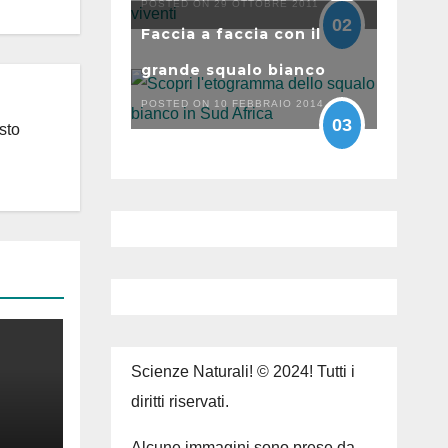
POSTED ON 29 OTTOBRE 2011
02
Faccia a faccia con il
grande squalo bianco
POSTED ON 10 FEBBRAIO 2014
03
sto
Scienze Naturali! © 2024! Tutti i
diritti riservati.
Alcune immagini sono prese da