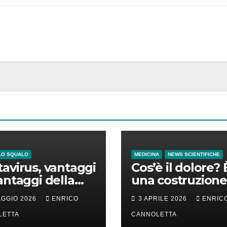
LO SQUALO
MEDICINA
NEWS SCIENTIFICHE
avirus, vantaggi
Cos’è il dolore? 
antaggi della
una costruzione
a incubazione
cervello
AGGIO 2026
ENRICO
3 APRILE 2026
ENRIC
LETTA
CANNOLETTA