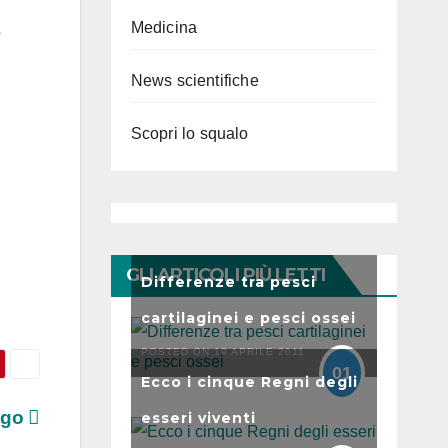
Medicina
o
News scientifiche
Scopri lo squalo
GLI ARTICOLI PIÙ LETTI
Differenze tra pesci
cartilaginei e pesci ossei
POSTED ON 19 APRILE 2011
01
Ecco i cinque Regni degli
figo
esseri viventi