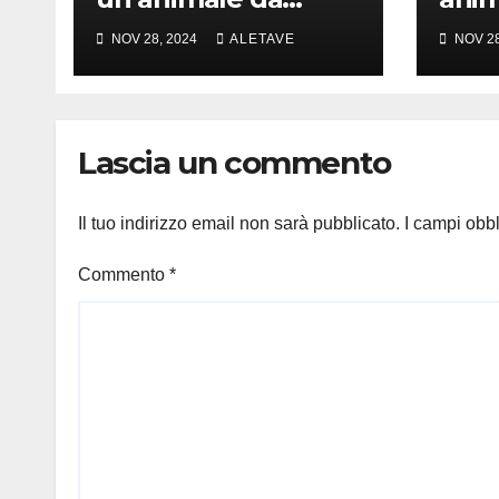
amare
girar
NOV 28, 2024
ALETAVE
NOV 28
Lascia un commento
Il tuo indirizzo email non sarà pubblicato.
I campi obb
Commento
*