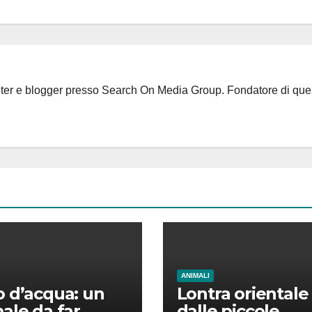
riter e blogger presso Search On Media Group. Fondatore di que
ANIMALI
 d’acqua: un
Lontra orientale
ale da far
dalle piccole