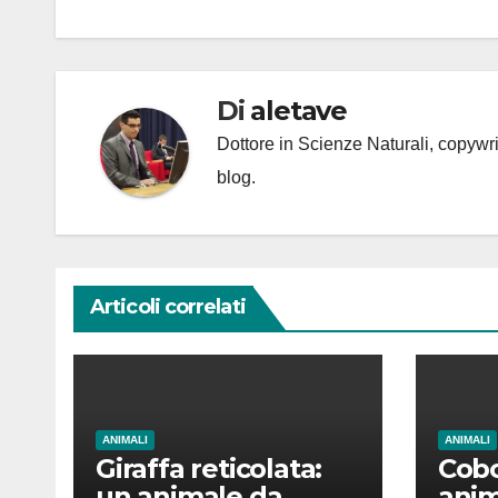
articoli
Di
aletave
Dottore in Scienze Naturali, copyw
blog.
Articoli correlati
ANIMALI
ANIMALI
Giraffa reticolata:
Cobo
un animale da
anim