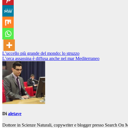
Navigazione
L’uccello più grande del mondo: lo struzzo
L’orca assassina è diffusa anche nel mar Mediterraneo
articoli
Di
aletave
Dottore in Scienze Naturali, copywriter e blogger presso Search On 