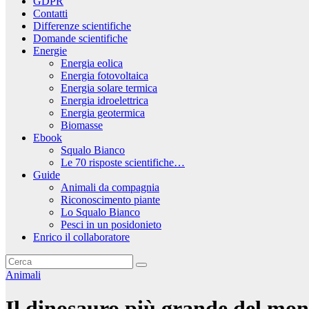
GDPR
Contatti
Differenze scientifiche
Domande scientifiche
Energie
Energia eolica
Energia fotovoltaica
Energia solare termica
Energia idroelettrica
Energia geotermica
Biomasse
Ebook
Squalo Bianco
Le 70 risposte scientifiche…
Guide
Animali da compagnia
Riconoscimento piante
Lo Squalo Bianco
Pesci in un posidonieto
Enrico il collaboratore
Animali
Il dinosauro più grande del mo