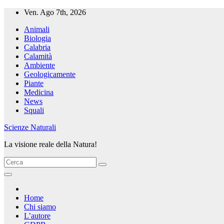
Salta
Ven. Ago 7th, 2026
al
Animali
contenuto
Biologia
Calabria
Calamità
Ambiente
Geologicamente
Piante
Medicina
News
Squali
Scienze Naturali
La visione reale della Natura!
Home
Chi siamo
L’autore