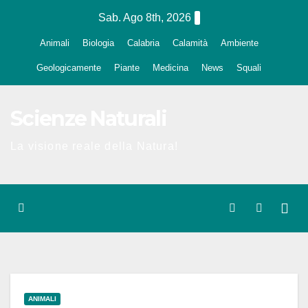
Salta
Sab. Ago 8th, 2026
al
Animali
Biologia
Calabria
Calamità
Ambiente
contenuto
Geologicamente
Piante
Medicina
News
Squali
Scienze Naturali
La visione reale della Natura!
ANIMALI