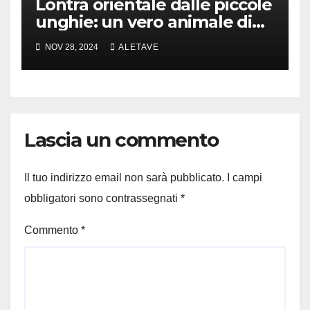
Lontra orientale dalle piccole
unghie: un vero animale di
cui parlare
NOV 28, 2024
ALETAVE
Lascia un commento
Il tuo indirizzo email non sarà pubblicato.
I campi
obbligatori sono contrassegnati
*
Commento
*