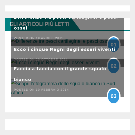
Differenze tra pesci cartilaginei e pesci
GLI ARTICOLI PIÙ LETTI
ossei
POSTED ON 19 APRILE 2011
01
Ecco i cinque Regni degli esseri viventi
POSTED ON 29 OTTOBRE 2011
02
Faccia a faccia con il grande squalo
bianco
POSTED ON 10 FEBBRAIO 2014
03