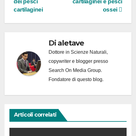
dei pesci
cartilaginei e pesci
articoli
cartilaginei
ossei
Di
aletave
Dottore in Scienze Naturali,
copywriter e blogger presso
Search On Media Group.
Fondatore di questo blog.
Articoli correlati