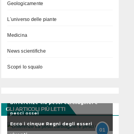
Geologicamente
L'universo delle piante
Medicina
News scientifiche
Scopri lo squalo
Differenze tra pesci cartilaginei e
GLI ARTICOLI PIÙ LETTI
pesci ossei
Ecco i cinque Regni degli esseri
POSTED ON 19 APRILE 2011
01