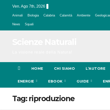
Salta
Ven. Ago 7th, 2026
al
Animali
Biologia
Calabria
Calamità
Ambiente
Geologica
contenuto
News
Squali
Scienze Naturali
La visione reale della Natura!
HOME
CHI SIAMO
L’AUTORE
ENERGIE
EBOOK
GUIDE
EN
Tag:
riproduzione