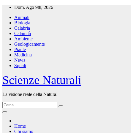
Salta
Dom. Ago 9th, 2026
al
Animali
contenuto
Biologia
Calabria
Calamità
Ambiente
Geologicamente
Piante
Medicina
News
Squali
Scienze Naturali
La visione reale della Natura!
Home
Chi siamo