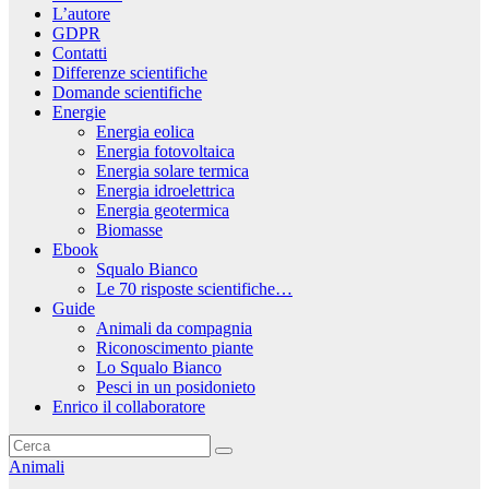
L’autore
GDPR
Contatti
Differenze scientifiche
Domande scientifiche
Energie
Energia eolica
Energia fotovoltaica
Energia solare termica
Energia idroelettrica
Energia geotermica
Biomasse
Ebook
Squalo Bianco
Le 70 risposte scientifiche…
Guide
Animali da compagnia
Riconoscimento piante
Lo Squalo Bianco
Pesci in un posidonieto
Enrico il collaboratore
Animali