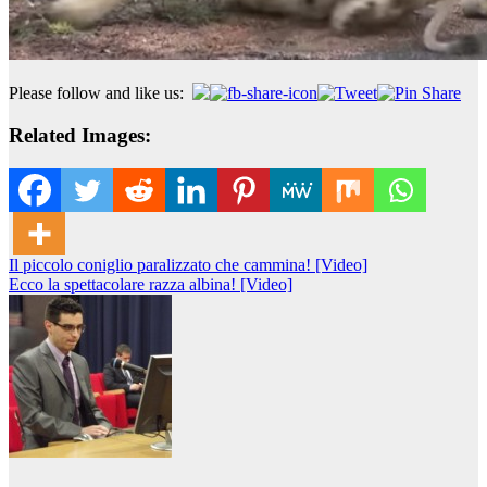
Please follow and like us:
Related Images:
Navigazione
Il piccolo coniglio paralizzato che cammina! [Video]
Ecco la spettacolare razza albina! [Video]
articoli