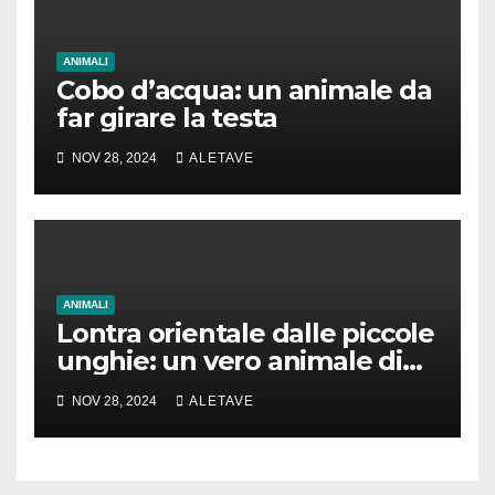
ANIMALI
Cobo d’acqua: un animale da
far girare la testa
NOV 28, 2024
ALETAVE
ANIMALI
Lontra orientale dalle piccole
unghie: un vero animale di
cui parlare
NOV 28, 2024
ALETAVE