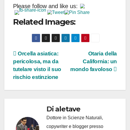
Please follow and like us:
Related Images:
Navigazione
Orcella asiatica:
Otaria della
pericolosa, ma da
California: un
articoli
tutelare visto il suo
mondo favoloso
rischio estinzione
Di
aletave
Dottore in Scienze Naturali,
copywriter e blogger presso