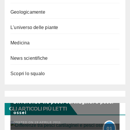
Geologicamente
L'universo delle piante
Medicina
News scientifiche
Scopri lo squalo
Differenze tra pesci cartilaginei e pesci
GLI ARTICOLI PIÙ LETTI
ossei
POSTED ON 19 APRILE 2011
01