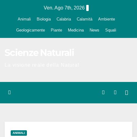
Salta
Ven. Ago 7th, 2026
al
Animali
Biologia
Calabria
Calamità
Ambiente
contenuto
Geologicamente
Piante
Medicina
News
Squali
Scienze Naturali
La visione reale della Natura!
ANIMALI