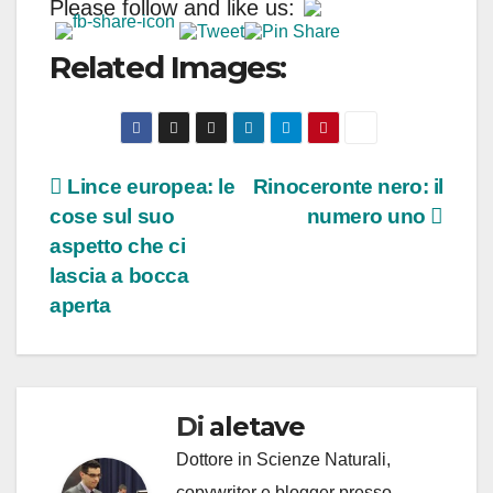
Please follow and like us:
Related Images:
Navigazione
Lince europea: le
Rinoceronte nero: il
cose sul suo
numero uno
articoli
aspetto che ci
lascia a bocca
aperta
Di
aletave
Dottore in Scienze Naturali,
copywriter e blogger presso