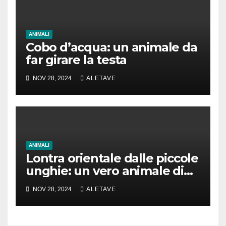
ANIMALI
Cobo d’acqua: un animale da
far girare la testa
NOV 28, 2024
ALETAVE
ANIMALI
Lontra orientale dalle piccole
unghie: un vero animale di
cui parlare
NOV 28, 2024
ALETAVE