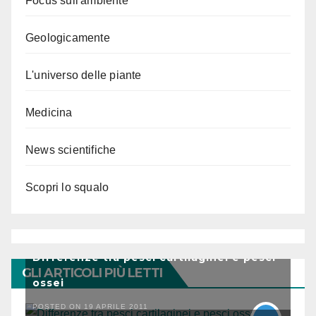
Focus sull'ambiente
Geologicamente
L'universo delle piante
Medicina
News scientifiche
Scopri lo squalo
Differenze tra pesci cartilaginei e pesci
GLI ARTICOLI PIÙ LETTI
ossei
POSTED ON 19 APRILE 2011