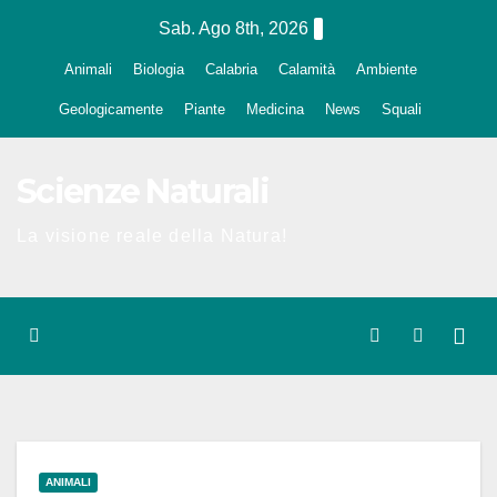
Salta
Sab. Ago 8th, 2026
al
Animali
Biologia
Calabria
Calamità
Ambiente
contenuto
Geologicamente
Piante
Medicina
News
Squali
Scienze Naturali
La visione reale della Natura!
ANIMALI