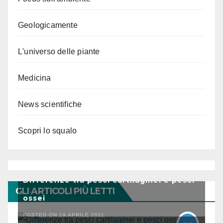
Geologicamente
L'universo delle piante
Medicina
News scientifiche
Scopri lo squalo
Differenze tra pesci cartilaginei e pesci
GLI ARTICOLI PIÙ LETTI
ossei
POSTED ON 19 APRILE 2011