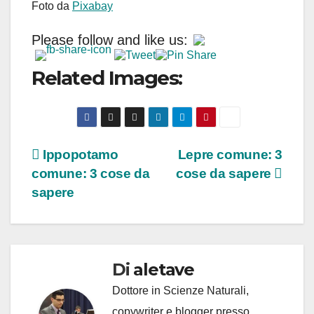
Foto da
Pixabay
Please follow and like us:
Related Images:
Navigazione
Ippopotamo
Lepre comune: 3
comune: 3 cose da
cose da sapere
articoli
sapere
Di
aletave
Dottore in Scienze Naturali,
copywriter e blogger presso