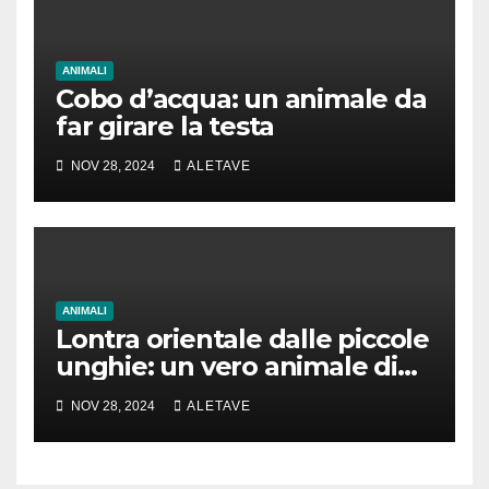
ANIMALI
Cobo d’acqua: un animale da
far girare la testa
NOV 28, 2024
ALETAVE
ANIMALI
Lontra orientale dalle piccole
unghie: un vero animale di
cui parlare
NOV 28, 2024
ALETAVE