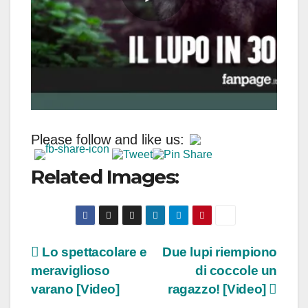
Please follow and like us:
Related Images:
Navigazione
Lo spettacolare e
Due lupi riempiono
meraviglioso
di coccole un
articoli
varano [Video]
ragazzo! [Video]