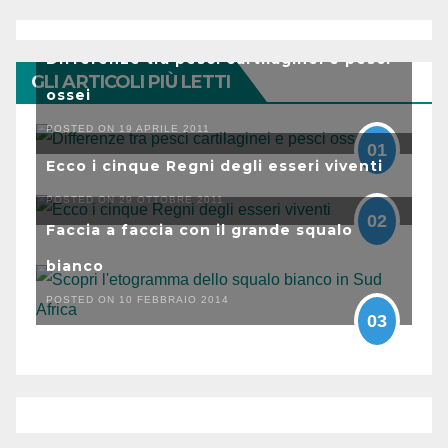
Differenze tra pesci cartilaginei e pesci
GLI ARTICOLI PIÙ LETTI
ossei
POSTED ON 19 APRILE 2011
01
Ecco i cinque Regni degli esseri viventi
POSTED ON 29 OTTOBRE 2011
02
Faccia a faccia con il grande squalo
bianco
POSTED ON 10 FEBBRAIO 2014
03