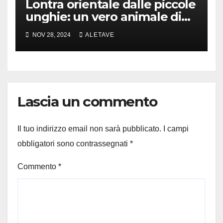
Lontra orientale dalle piccole
unghie: un vero animale di
cui parlare
NOV 28, 2024
ALETAVE
Lascia un commento
Il tuo indirizzo email non sarà pubblicato.
I campi
obbligatori sono contrassegnati
*
Commento
*