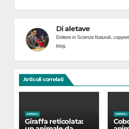
Di
aletave
Dottore in Scienze Naturali, copyw
blog.
Articoli correlati
ANIMALI
ANIMALI
Giraffa reticolata:
Cobo
un animale da
anim