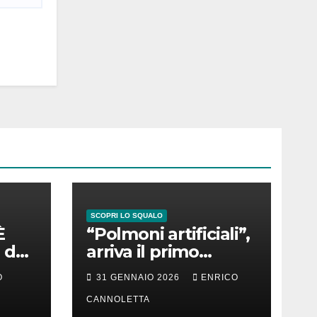
SCOPRI LO SQUALO
È
“Polmoni artificiali”,
 del
arriva il primo
successo
O
31 GENNAIO 2026
ENRICO
CANNOLETTA