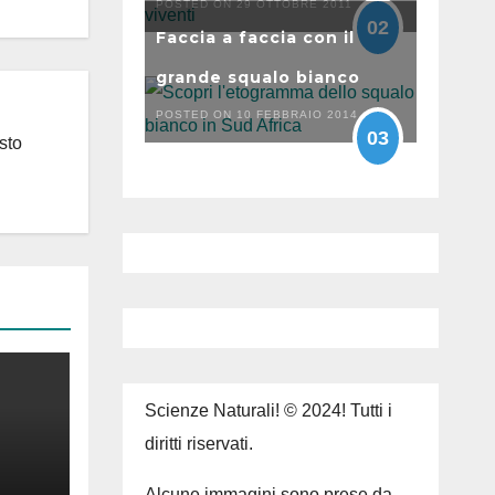
POSTED ON 29 OTTOBRE 2011
02
Faccia a faccia con il
grande squalo bianco
POSTED ON 10 FEBBRAIO 2014
03
sto
Scienze Naturali! © 2024! Tutti i
diritti riservati.
Alcune immagini sono prese da