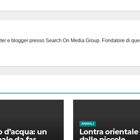
riter e blogger presso Search On Media Group. Fondatore di que
ANIMALI
 d’acqua: un
Lontra orientale
ale da far
dalle piccole