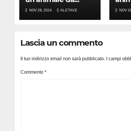
amare
girar
NOV 28, 2024
ALETAVE
NOV 28
Lascia un commento
Il tuo indirizzo email non sarà pubblicato.
I campi obb
Commento
*