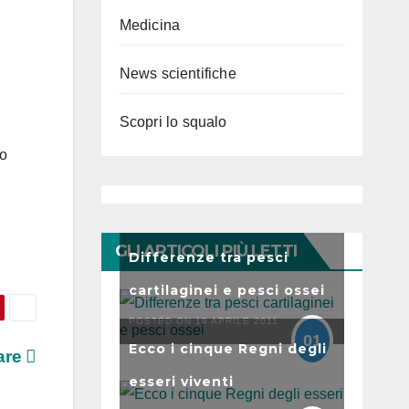
Medicina
News scientifiche
Scopri lo squalo
uo
GLI ARTICOLI PIÙ LETTI
Differenze tra pesci
cartilaginei e pesci ossei
POSTED ON 19 APRILE 2011
01
Ecco i cinque Regni degli
tare
esseri viventi