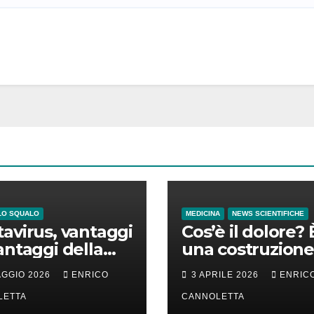
LO SQUALO
MEDICINA
NEWS SCIENTIFICHE
avirus, vantaggi
Cos’è il dolore? 
antaggi della
una costruzione
a incubazione
cervello
AGGIO 2026
ENRICO
3 APRILE 2026
ENRIC
LETTA
CANNOLETTA