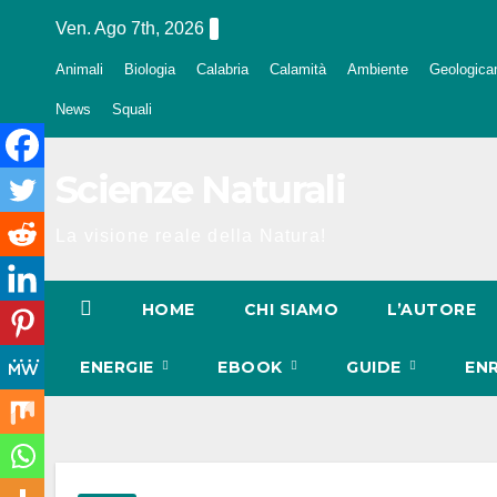
Salta
Ven. Ago 7th, 2026
al
Animali
Biologia
Calabria
Calamità
Ambiente
Geologica
contenuto
News
Squali
Scienze Naturali
La visione reale della Natura!
HOME
CHI SIAMO
L’AUTORE
ENERGIE
EBOOK
GUIDE
EN