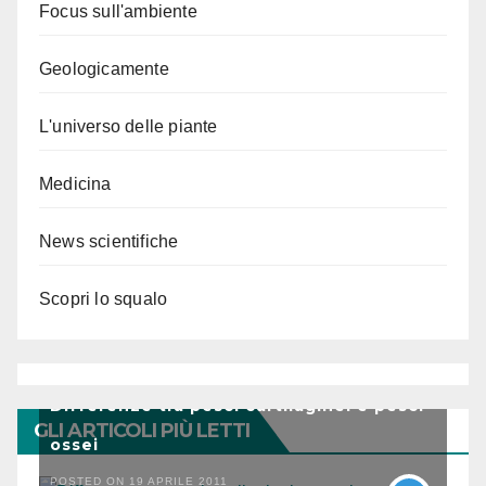
Focus sull'ambiente
Geologicamente
L'universo delle piante
Medicina
News scientifiche
Scopri lo squalo
Differenze tra pesci cartilaginei e pesci
GLI ARTICOLI PIÙ LETTI
ossei
POSTED ON 19 APRILE 2011