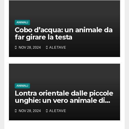
ANIMALI
Cobo d’acqua: un animale da
far girare la testa
NOV 28, 2024
ALETAVE
ANIMALI
Lontra orientale dalle piccole
unghie: un vero animale di
cui parlare
NOV 28, 2024
ALETAVE