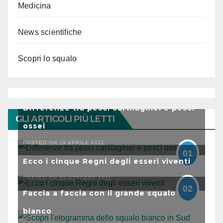
Medicina
News scientifiche
Scopri lo squalo
Differenze tra pesci cartilaginei e pesci
GLI ARTICOLI PIÙ LETTI
ossei
POSTED ON 19 APRILE 2011
01
Ecco i cinque Regni degli esseri viventi
POSTED ON 29 OTTOBRE 2011
02
Faccia a faccia con il grande squalo
bianco