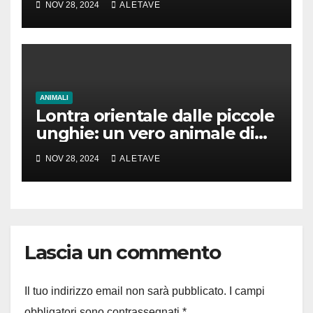
NOV 28, 2024
ALETAVE
ANIMALI
Lontra orientale dalle piccole
unghie: un vero animale di
cui parlare
NOV 28, 2024
ALETAVE
Lascia un commento
Il tuo indirizzo email non sarà pubblicato.
I campi
obbligatori sono contrassegnati
*