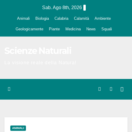
Salta
Sab. Ago 8th, 2026
al
Animali
Biologia
Calabria
Calamità
Ambiente
contenuto
Geologicamente
Piante
Medicina
News
Squali
Scienze Naturali
La visione reale della Natura!
ANIMALI