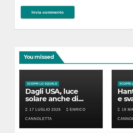
You missed
SCOPRI LO SQUALO
SCOPRI 
Dagli USA, luce
Hant
solare anche di
e sv
notte
lung
17 LUGLIO 2026
ENRICO
19 M
CANNOLETTA
CANNO