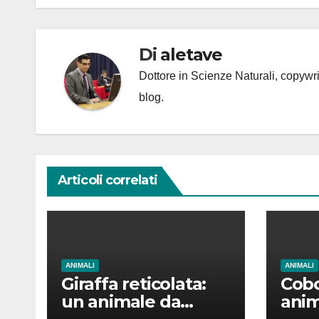
Di
aletave
Dottore in Scienze Naturali, copyw
blog.
Articoli correlati
ANIMALI
ANIMALI
Giraffa reticolata:
Cobo
un animale da
anim