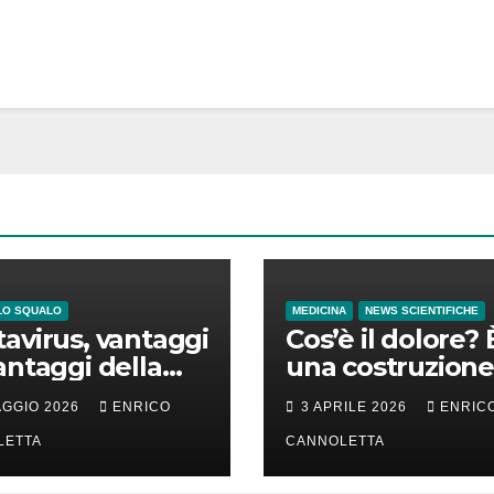
LO SQUALO
MEDICINA
NEWS SCIENTIFICHE
avirus, vantaggi
Cos’è il dolore? 
antaggi della
una costruzione
a incubazione
cervello
AGGIO 2026
ENRICO
3 APRILE 2026
ENRIC
LETTA
CANNOLETTA