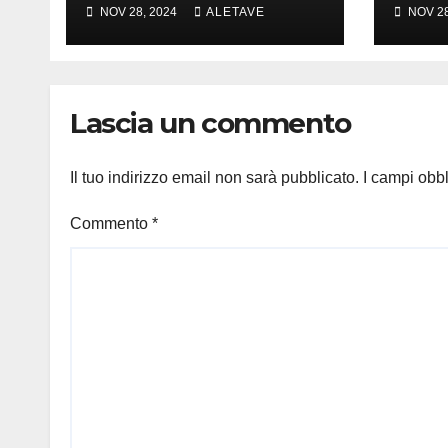
amare
girar
NOV 28, 2024
ALETAVE
NOV 28
Lascia un commento
Il tuo indirizzo email non sarà pubblicato.
I campi obb
Commento
*