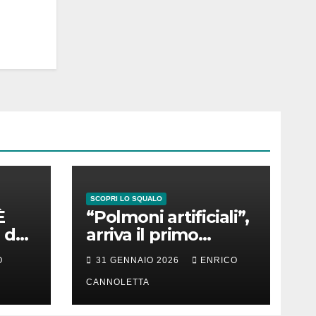
SCOPRI LO SQUALO
È
“Polmoni artificiali”,
 del
arriva il primo
successo
O
31 GENNAIO 2026
ENRICO
CANNOLETTA