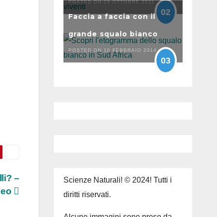
POSTED ON 29 OTTOBRE 2011
02
Faccia a faccia con il
grande squalo bianco
POSTED ON 10 FEBBRAIO 2014
03
li? –
Scienze Naturali! © 2024! Tutti i
deo
diritti riservati.
Alcune immagini sono prese da