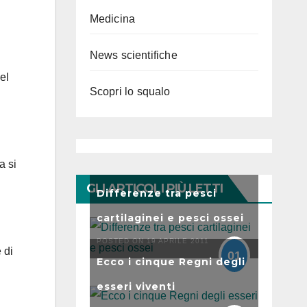
Medicina
News scientifiche
el
Scopri lo squalo
a si
GLI ARTICOLI PIÙ LETTI
Differenze tra pesci
cartilaginei e pesci ossei
POSTED ON 19 APRILE 2011
 di
01
Ecco i cinque Regni degli
esseri viventi