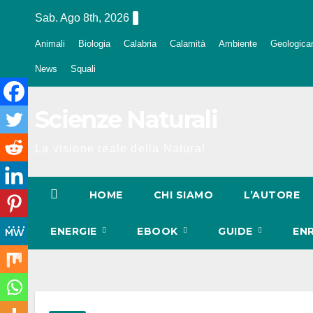
Salta
Sab. Ago 8th, 2026
al
Animali
Biologia
Calabria
Calamità
Ambiente
Geologica
contenuto
News
Squali
Scienze Naturali
La visione reale della Natura!
HOME
CHI SIAMO
L’AUTORE
ENERGIE
EBOOK
GUIDE
EN