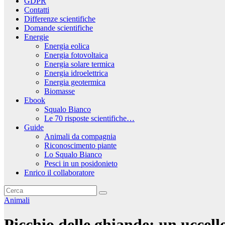
GDPR
Contatti
Differenze scientifiche
Domande scientifiche
Energie
Energia eolica
Energia fotovoltaica
Energia solare termica
Energia idroelettrica
Energia geotermica
Biomasse
Ebook
Squalo Bianco
Le 70 risposte scientifiche…
Guide
Animali da compagnia
Riconoscimento piante
Lo Squalo Bianco
Pesci in un posidonieto
Enrico il collaboratore
Animali
Picchio delle ghiande: un uccel