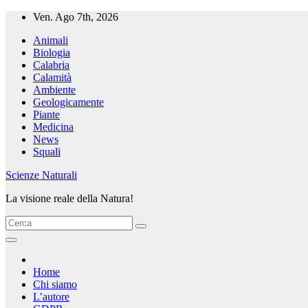
Salta
Ven. Ago 7th, 2026
al
Animali
contenuto
Biologia
Calabria
Calamità
Ambiente
Geologicamente
Piante
Medicina
News
Squali
Scienze Naturali
La visione reale della Natura!
Home
Chi siamo
L’autore