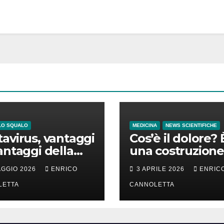
LO SQUALO
MEDICINA
NEWS SCIENTIFICHE
avirus, vantaggi
Cos’è il dolore? 
antaggi della
una costruzione
a incubazione
cervello
AGGIO 2026
ENRICO
3 APRILE 2026
ENRIC
LETTA
CANNOLETTA