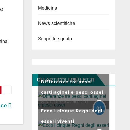
Medicina
ba
.
News scientifiche
Scopri lo squalo
mina
GLI ARTICOLI PIÙ LETTI
Differenze tra pesci
cartilaginei e pesci ossei
POSTED ON 19 APRILE 2011
sce
01
Ecco i cinque Regni degli
esseri viventi