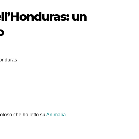
ell’Honduras: un
o
honduras
voloso che ho letto su
Animalia
.