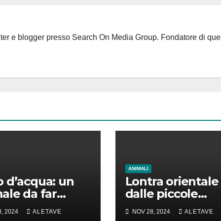
riter e blogger presso Search On Media Group. Fondatore di que
ANIMALI
 d’acqua: un
Lontra orientale
ale da far
dalle piccole
e la testa
unghie: un vero
, 2024
ALETAVE
NOV 28, 2024
ALETAVE
animale di cui