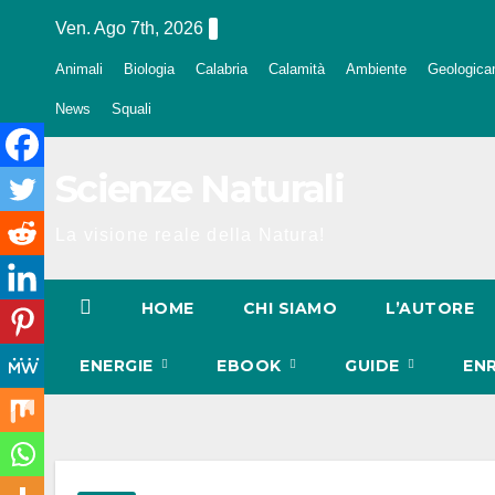
Salta
Ven. Ago 7th, 2026
al
Animali
Biologia
Calabria
Calamità
Ambiente
Geologica
contenuto
News
Squali
Scienze Naturali
La visione reale della Natura!
HOME
CHI SIAMO
L’AUTORE
ENERGIE
EBOOK
GUIDE
EN