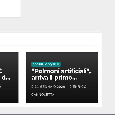
SCOPRI LO SQUALO
È
“Polmoni artificiali”,
 del
arriva il primo
successo
O
31 GENNAIO 2026
ENRICO
CANNOLETTA