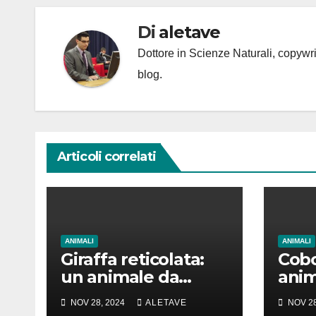
Di
aletave
Dottore in Scienze Naturali, copyw
blog.
Articoli correlati
ANIMALI
ANIMALI
Giraffa reticolata:
Cobo
un animale da
anim
amare
girar
NOV 28, 2024
ALETAVE
NOV 28