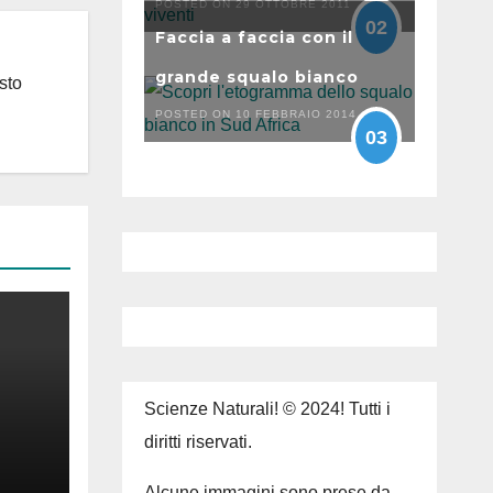
POSTED ON 29 OTTOBRE 2011
02
Faccia a faccia con il
grande squalo bianco
sto
POSTED ON 10 FEBBRAIO 2014
03
Scienze Naturali! © 2024! Tutti i
diritti riservati.
Alcune immagini sono prese da