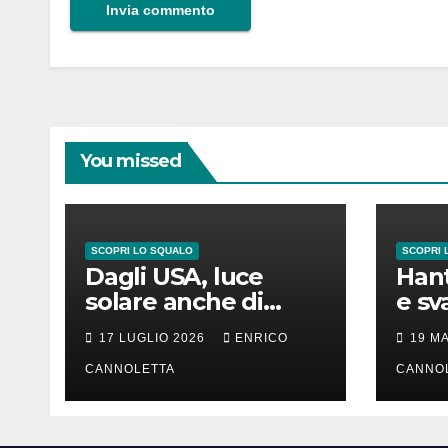
You missed
SCOPRI LO SQUALO
SCOPRI 
Dagli USA, luce
Hant
solare anche di
e sv
notte
lung
17 LUGLIO 2026
ENRICO
19 M
CANNOLETTA
CANNO