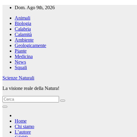
Salta
Dom. Ago 9th, 2026
al
Animali
contenuto
Biologia
Calabria
Calamità
Ambiente
Geologicamente
Piante
Medicina
News
Squali
Scienze Naturali
La visione reale della Natura!
Home
Chi siamo
L’autore