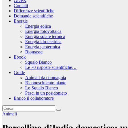
GDPR
Contatti
Differenze scientifiche
Domande scientifiche
Energie
Energia eolica
Energia fotovoltaica
Energia solare termica
Energia idroelettrica
Energia geotermica
Biomasse
Ebook
Squalo Bianco
Le 70 risposte scientifiche…
Guide
Animali da compagnia
Riconoscimento piante
Lo Squalo Bianco
Pesci in un posidonieto
Enrico il collaboratore
Animali
Porcellino d’India domestico: 