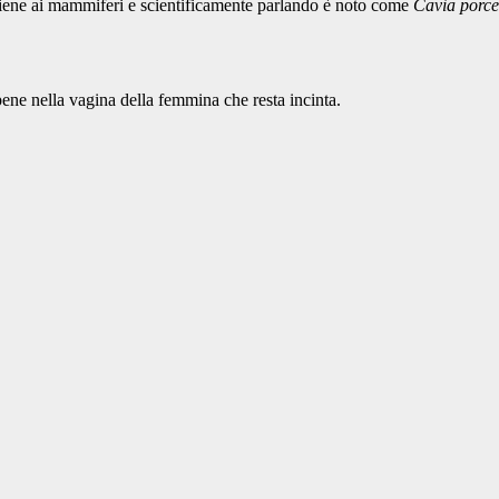
iene ai mammiferi e scientificamente parlando è noto come
Cavia porce
ene nella vagina della femmina che resta incinta.