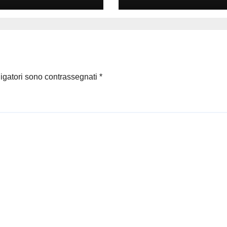
parlare
ligatori sono contrassegnati
*