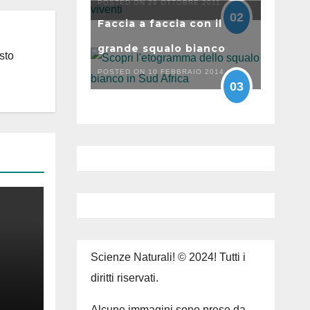
POSTED ON 29 OTTOBRE 2011
02
Faccia a faccia con il
grande squalo bianco
sto
POSTED ON 10 FEBBRAIO 2014
03
Scienze Naturali! © 2024! Tutti i
diritti riservati.
Alcune immagini sono prese da