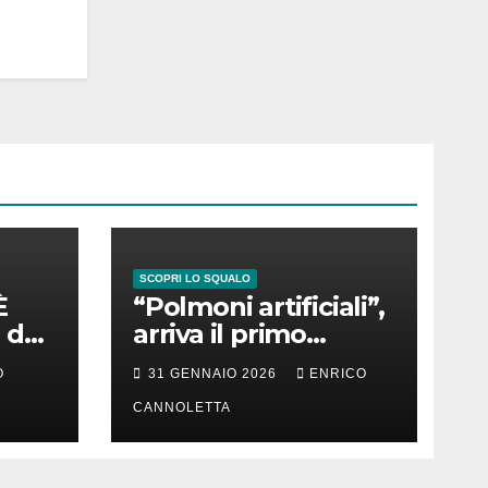
SCOPRI LO SQUALO
È
“Polmoni artificiali”,
 del
arriva il primo
successo
O
31 GENNAIO 2026
ENRICO
CANNOLETTA