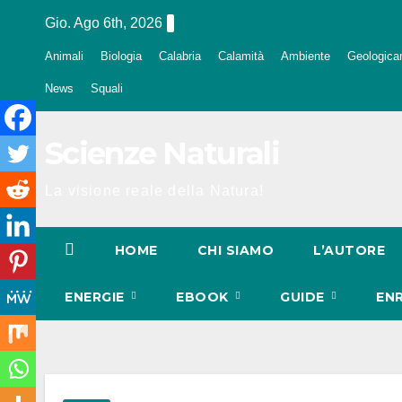
Salta
Gio. Ago 6th, 2026
al
Animali
Biologia
Calabria
Calamità
Ambiente
Geologica
contenuto
News
Squali
Scienze Naturali
La visione reale della Natura!
HOME
CHI SIAMO
L’AUTORE
ENERGIE
EBOOK
GUIDE
EN