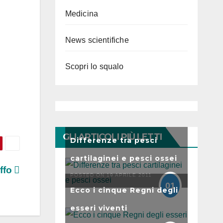
Medicina
News scientifiche
Scopri lo squalo
GLI ARTICOLI PIÙ LETTI
Differenze tra pesci
cartilaginei e pesci ossei
uffo
POSTED ON 19 APRILE 2011
01
Ecco i cinque Regni degli
esseri viventi