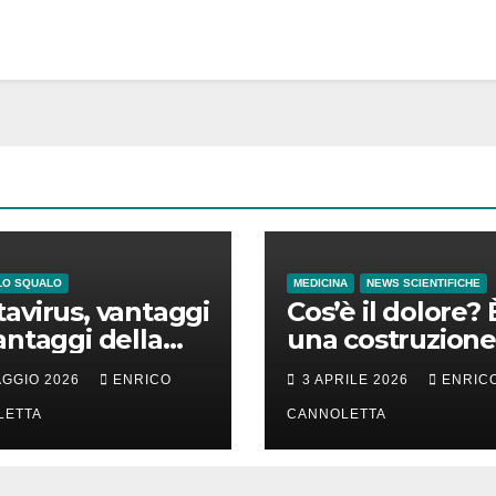
LO SQUALO
MEDICINA
NEWS SCIENTIFICHE
avirus, vantaggi
Cos’è il dolore? 
antaggi della
una costruzione
a incubazione
cervello
AGGIO 2026
ENRICO
3 APRILE 2026
ENRIC
LETTA
CANNOLETTA