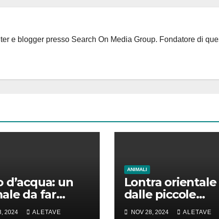
riter e blogger presso Search On Media Group. Fondatore di que
ANIMALI
 d’acqua: un
Lontra orientale
ale da far
dalle piccole
e la testa
unghie: un vero
, 2024
ALETAVE
NOV 28, 2024
ALETAVE
animale di cui