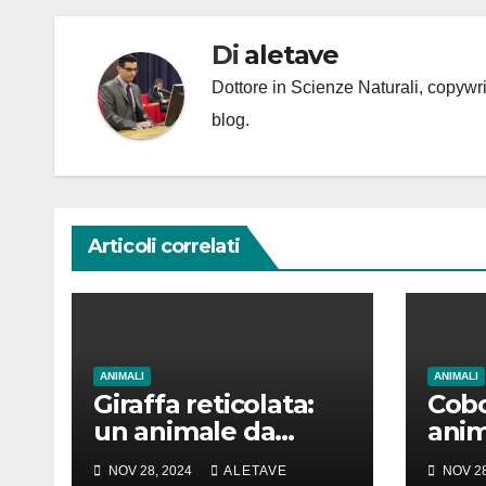
Di
aletave
Dottore in Scienze Naturali, copyw
blog.
Articoli correlati
ANIMALI
ANIMALI
Giraffa reticolata:
Cobo
un animale da
anim
amare
girar
NOV 28, 2024
ALETAVE
NOV 28