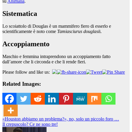
su
Animalia
.
Sistematica
Lo scoiattolo di Douglas è un mammifero fiero di esserlo e
scientificamente è noto come
Tamiasciurus douglasi
i.
Accoppiamento
Maschio e femmina intraprendono un accoppiamento fatto
dall’amore che li circonda e che li rende fieri.
Please follow and like us:
Related Images:
Navigazione
«Houston abbiamo un problema?», no, solo un piccolo foro …
Il crepuscolo? Ce ne sono tre!
articoli