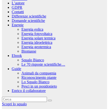
L’autore
GDPR
Contatti
Differenze scientifiche
Domande scientifiche
Energie
Energia eolica
Energia fotovoltaica
Energia solare termica
Energia idroelettrica
Energia geotermica
Biomasse
Ebook
Squalo Bianco
Le 70 risposte scientifiche…
Guide
Animali da compagnia
Riconoscimento piante
Lo Squalo Bianco
Pesci in un posidonieto
Enrico il collaboratore
Scopri lo squalo