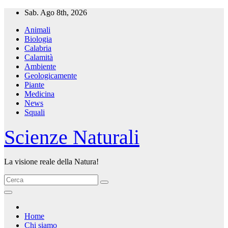
Salta
Sab. Ago 8th, 2026
al
Animali
contenuto
Biologia
Calabria
Calamità
Ambiente
Geologicamente
Piante
Medicina
News
Squali
Scienze Naturali
La visione reale della Natura!
Home
Chi siamo