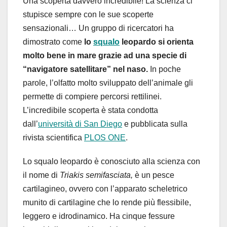
Una scoperta davvero incredibile! La scienza ci
stupisce sempre con le sue scoperte
sensazionali… Un gruppo di ricercatori ha
dimostrato come
lo
squalo
leopardo si orienta
molto bene in mare grazie ad una specie di
“navigatore satellitare” nel naso.
In poche
parole, l’olfatto molto sviluppato dell’animale gli
permette di compiere percorsi rettilinei.
L’incredibile scoperta è stata condotta
dall’
università di San Diego
e pubblicata sulla
rivista scientifica
PLOS ONE
.
Lo squalo leopardo è conosciuto alla scienza con
il nome di
Triakis semifasciata,
è un pesce
cartilagineo, ovvero con l’apparato scheletrico
munito di cartilagine che lo rende più flessibile,
leggero e idrodinamico. Ha cinque fessure