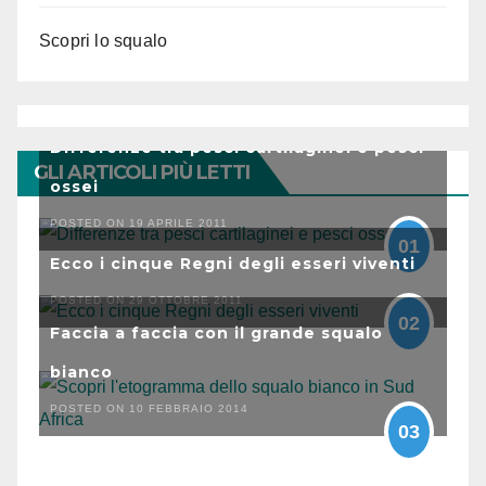
Scopri lo squalo
Differenze tra pesci cartilaginei e pesci
GLI ARTICOLI PIÙ LETTI
ossei
POSTED ON 19 APRILE 2011
01
Ecco i cinque Regni degli esseri viventi
POSTED ON 29 OTTOBRE 2011
02
Faccia a faccia con il grande squalo
bianco
POSTED ON 10 FEBBRAIO 2014
03