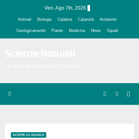
Salta
Ven. Ago 7th, 2026
al
Animali
Biologia
Calabria
Calamità
Ambiente
contenuto
Geologicamente
Piante
Medicina
News
Squali
Scienze Naturali
La visione reale della Natura!
SCOPRI LO SQUALO