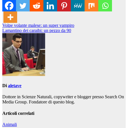
Navigazione
Volpe volante malese: un super vampiro
Lamantino dei caraibi: un pezzo da 90
articoli
Di
aletave
Dottore in Scienze Naturali, copywriter e blogger presso Search On
Media Group. Fondatore di questo blog.
Articoli correlati
Animali