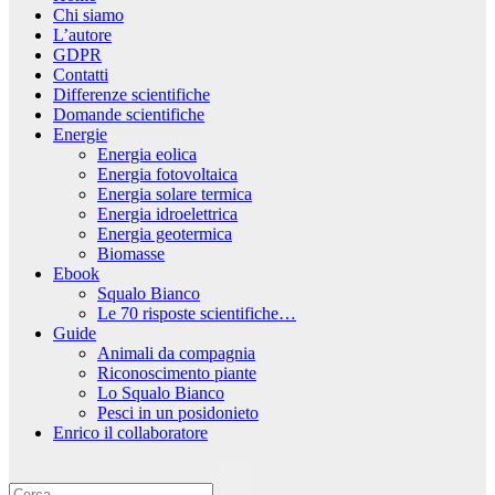
Chi siamo
L’autore
GDPR
Contatti
Differenze scientifiche
Domande scientifiche
Energie
Energia eolica
Energia fotovoltaica
Energia solare termica
Energia idroelettrica
Energia geotermica
Biomasse
Ebook
Squalo Bianco
Le 70 risposte scientifiche…
Guide
Animali da compagnia
Riconoscimento piante
Lo Squalo Bianco
Pesci in un posidonieto
Enrico il collaboratore