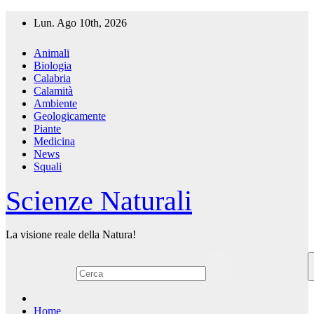
Salta
Lun. Ago 10th, 2026
al
contenuto
Animali
Biologia
Calabria
Calamità
Ambiente
Geologicamente
Piante
Medicina
News
Squali
Scienze Naturali
La visione reale della Natura!
Home