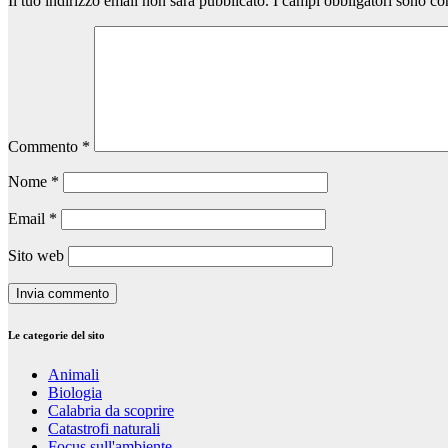
Il tuo indirizzo email non sarà pubblicato.
I campi obbligatori sono co
Commento
*
Nome
*
Email
*
Sito web
Le categorie del sito
Animali
Biologia
Calabria da scoprire
Catastrofi naturali
Focus sull'ambiente