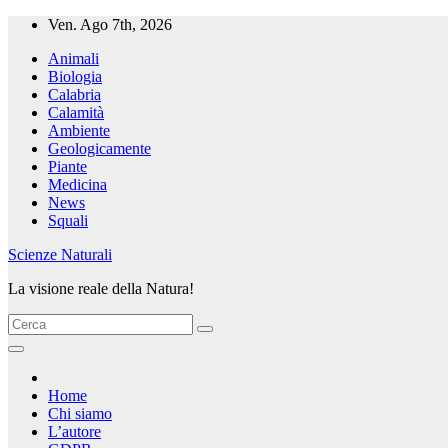
Salta
Ven. Ago 7th, 2026
al
Animali
contenuto
Biologia
Calabria
Calamità
Ambiente
Geologicamente
Piante
Medicina
News
Squali
Scienze Naturali
La visione reale della Natura!
Home
Chi siamo
L’autore