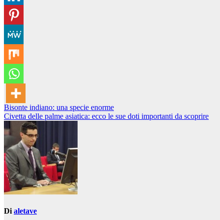
Navigazione
Bisonte indiano: una specie enorme
Civetta delle palme asiatica: ecco le sue doti importanti da scoprire
articoli
Di
aletave