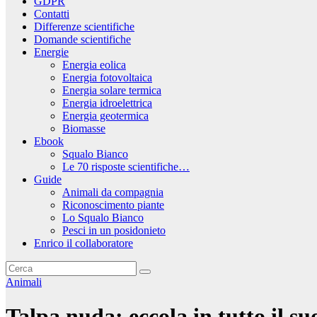
GDPR
Contatti
Differenze scientifiche
Domande scientifiche
Energie
Energia eolica
Energia fotovoltaica
Energia solare termica
Energia idroelettrica
Energia geotermica
Biomasse
Ebook
Squalo Bianco
Le 70 risposte scientifiche…
Guide
Animali da compagnia
Riconoscimento piante
Lo Squalo Bianco
Pesci in un posidonieto
Enrico il collaboratore
Animali
Talpa nuda: eccola in tutto il s