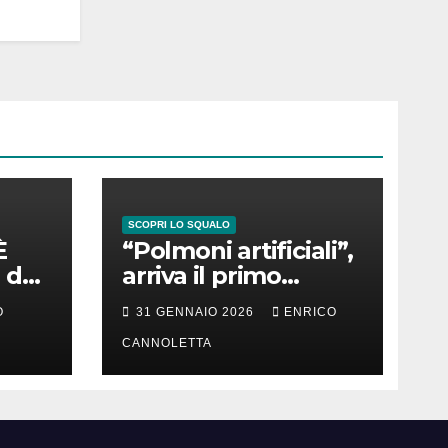
SCOPRI LO SQUALO
È
“Polmoni artificiali”,
 del
arriva il primo
successo
O
31 GENNAIO 2026
ENRICO
CANNOLETTA