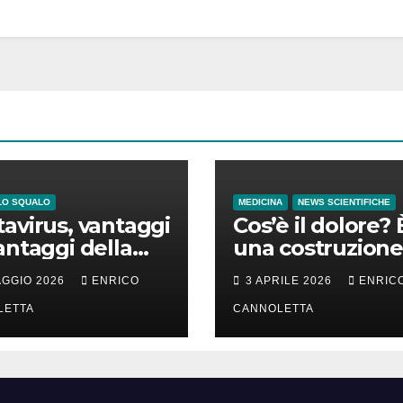
LO SQUALO
MEDICINA
NEWS SCIENTIFICHE
avirus, vantaggi
Cos’è il dolore? 
antaggi della
una costruzione
a incubazione
cervello
AGGIO 2026
ENRICO
3 APRILE 2026
ENRIC
LETTA
CANNOLETTA