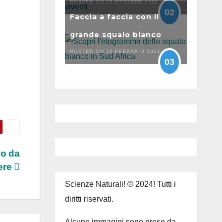
POSTED ON 29 OTTOBRE 2011
02
Faccia a faccia con il
grande squalo bianco
POSTED ON 10 FEBBRAIO 2014
03
lo da
ere
Scienze Naturali! © 2024! Tutti i
diritti riservati.
Alcune immagini sono prese da