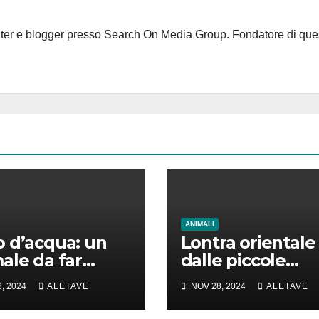
riter e blogger presso Search On Media Group. Fondatore di que
ANIMALI
 d’acqua: un
Lontra orientale
ale da far
dalle piccole
e la testa
unghie: un vero
, 2024
ALETAVE
NOV 28, 2024
ALETAVE
animale di cui
parlare