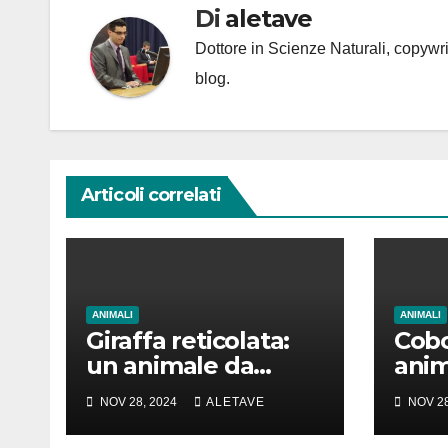
Di
aletave
Dottore in Scienze Naturali, copyw
blog.
Articoli correlati
ANIMALI
ANIMALI
Giraffa reticolata:
Cobo
un animale da
anim
amare
girar
NOV 28, 2024
ALETAVE
NOV 28