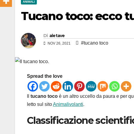
ANIMALI
Tucano toco: ecco t
Di
aletave
#tucano toco
NOV 26, 2021
Spread the love
Il
tucano toco
è un altro uccello da paura e per q
letto sul sito
Animalivolanti
.
Classificazione scientifi