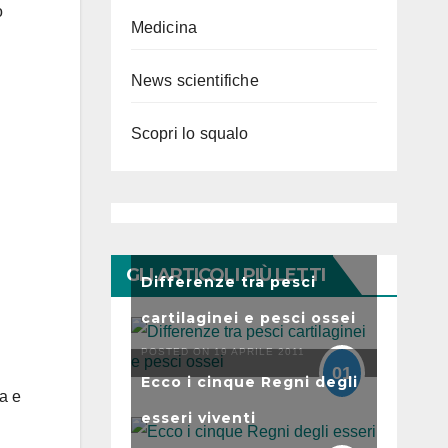
o
Medicina
News scientifiche
Scopri lo squalo
GLI ARTICOLI PIÙ LETTI
Differenze tra pesci
cartilaginei e pesci ossei
POSTED ON 19 APRILE 2011
01
Ecco i cinque Regni degli
ra e
esseri viventi