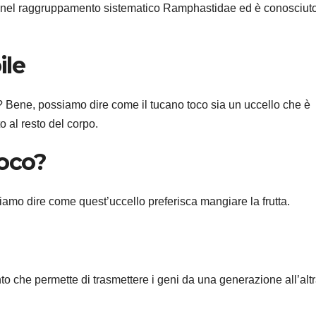
uso nel raggruppamento sistematico Ramphastidae ed è conosciut
ile
? Bene, possiamo dire come il tucano toco sia un uccello che è
o al resto del corpo.
toco?
amo dire come quest’uccello preferisca mangiare la frutta.
nto che permette di trasmettere i geni da una generazione all’alt