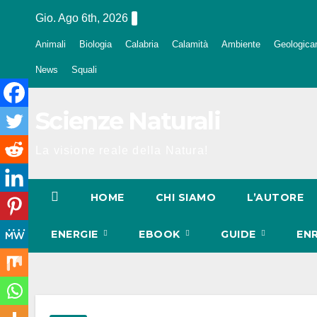
Salta
Gio. Ago 6th, 2026
al
Animali
Biologia
Calabria
Calamità
Ambiente
Geologica
contenuto
News
Squali
Scienze Naturali
La visione reale della Natura!
HOME
CHI SIAMO
L’AUTORE
ENERGIE
EBOOK
GUIDE
EN