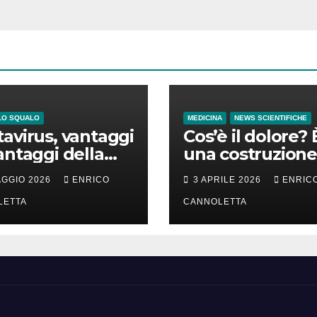
LO SQUALO
MEDICINA
NEWS SCIENTIFICHE
avirus, vantaggi
Cos’è il dolore? 
antaggi della
una costruzione
a incubazione
cervello
AGGIO 2026
ENRICO
3 APRILE 2026
ENRIC
LETTA
CANNOLETTA