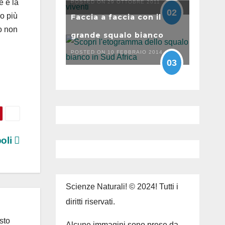
e e la
POSTED ON 29 OTTOBRE 2011
02
lo più
Faccia a faccia con il
no non
grande squalo bianco
POSTED ON 10 FEBBRAIO 2014
03
boli
Scienze Naturali! © 2024! Tutti i
diritti riservati.
sto
Alcune immagini sono prese da