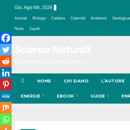
Salta
Gio. Ago 6th, 2026
al
Animali
Biologia
Calabria
Calamità
Ambiente
Geologica
contenuto
News
Squali
Scienze Naturali
La visione reale della Natura!
HOME
CHI SIAMO
L’AUTORE
ENERGIE
EBOOK
GUIDE
EN