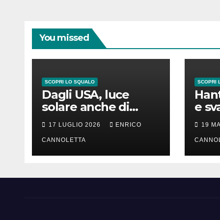
You missed
SCOPRI LO SQUALO
SCOPRI 
Dagli USA, luce
Hant
solare anche di
e sv
notte
lung
17 LUGLIO 2026
ENRICO
19 M
CANNOLETTA
CANNO