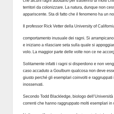
che alcuni ragni adottano per trasferirsi di molti ch
territori da colonizzare. La natura, dunque non ces
appariscente. Sta di fatto che il fenomeno ha un 
Il professor Rick Vetter della University of Califor
comportamento inusuale dei ragni. Si arrampicano 
e iniziano a rilasciare seta sulla quale si appoggian
volo. La maggior parte delle volte non ce ne acc
Solitamente infatti i ragni si disperdono e non ven
caso accaduto a Goulburn qualcosa non deve esser
giusto perché gli esemplari coinvolti e raggruppat
inosservati.
Secondo Todd Blackledge, biologo dell’Università d
correnti che hanno raggruppato molti esemplari in u