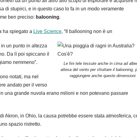
ilometri da un punto all’altro allo scopo di esplorare e acquisire 
sa di stupirci, e in questo caso lo fa in un modo veramente
nome ben preciso:
b
alooning
.
nia ha spiegato a
Live Science
, “Il ballooning non è un
in un punto in altezza
o. Da lì poi spiccano il
orgiamo nemmeno”.
Le fini tele tessute anche in cima ad alber
attesa del vento per sfruttare il balooning,
raggiungere anche queste dimensioni.
gono notati, ma nel
e andato per il verso
i in una grande nuvola erano milioni e non potevano passare
i Akron, in Ohio, la causa potrebbe essere stata atmosferica, c
no spazio ristretto.