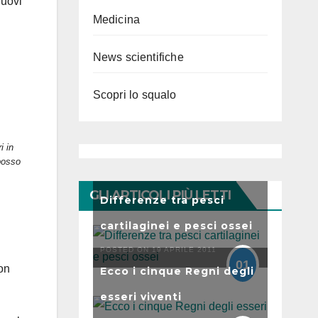
nuovi
Medicina
News scientifiche
Scopri lo squalo
i in
 posso
GLI ARTICOLI PIÙ LETTI
Differenze tra pesci
cartilaginei e pesci ossei
POSTED ON 19 APRILE 2011
01
on
Ecco i cinque Regni degli
esseri viventi