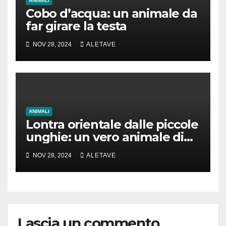
ANIMALI
Cobo d’acqua: un animale da
far girare la testa
NOV 28, 2024
ALETAVE
ANIMALI
Lontra orientale dalle piccole
unghie: un vero animale di
cui parlare
NOV 28, 2024
ALETAVE
Lascia un commento