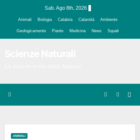
Salta
Sab. Ago 8th, 2026
al
Animali
Biologia
Calabria
Calamità
Ambiente
contenuto
Geologicamente
Piante
Medicina
News
Squali
Scienze Naturali
La visione reale della Natura!
ANIMALI