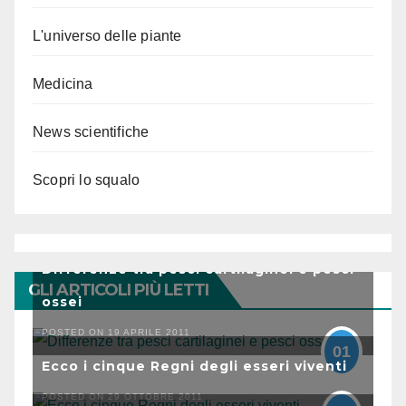
L'universo delle piante
Medicina
News scientifiche
Scopri lo squalo
Differenze tra pesci cartilaginei e pesci
GLI ARTICOLI PIÙ LETTI
ossei
POSTED ON 19 APRILE 2011
01
Ecco i cinque Regni degli esseri viventi
POSTED ON 29 OTTOBRE 2011