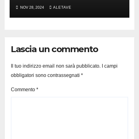
cui parlare
NOV 28, 2024
ALETAVE
Lascia un commento
Il tuo indirizzo email non sarà pubblicato.
I campi
obbligatori sono contrassegnati
*
Commento
*