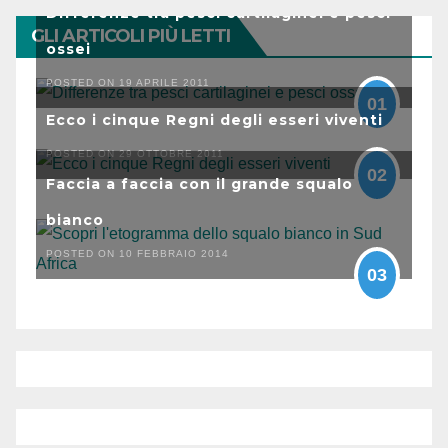
Differenze tra pesci cartilaginei e pesci
GLI ARTICOLI PIÙ LETTI
ossei
POSTED ON 19 APRILE 2011
01
Ecco i cinque Regni degli esseri viventi
POSTED ON 29 OTTOBRE 2011
02
Faccia a faccia con il grande squalo
bianco
POSTED ON 10 FEBBRAIO 2014
03