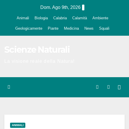
Salta
Dom. Ago 9th, 2026
al
Animali
Biologia
Calabria
Calamità
Ambiente
contenuto
Geologicamente
Piante
Medicina
News
Squali
Scienze Naturali
La visione reale della Natura!
ANIMALI