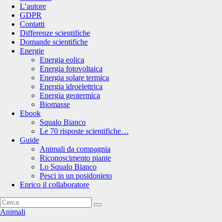
L’autore
GDPR
Contatti
Differenze scientifiche
Domande scientifiche
Energie
Energia eolica
Energia fotovoltaica
Energia solare termica
Energia idroelettrica
Energia geotermica
Biomasse
Ebook
Squalo Bianco
Le 70 risposte scientifiche…
Guide
Animali da compagnia
Riconoscimento piante
Lo Squalo Bianco
Pesci in un posidonieto
Enrico il collaboratore
Animali