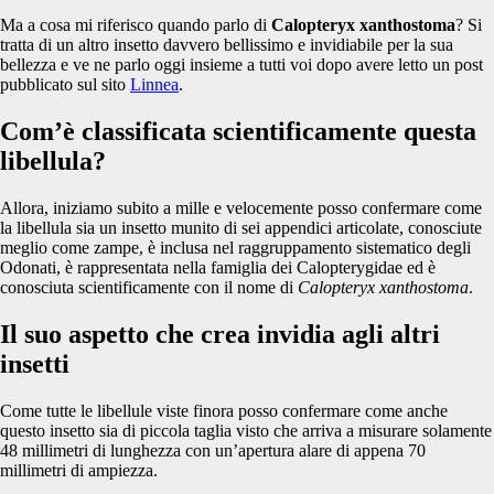
Ma a cosa mi riferisco quando parlo di
Calopteryx xanthostoma
? Si
tratta di un altro insetto davvero bellissimo e invidiabile per la sua
bellezza e ve ne parlo oggi insieme a tutti voi dopo avere letto un post
pubblicato sul sito
Linnea
.
Com’è classificata scientificamente questa
libellula?
Allora, iniziamo subito a mille e velocemente posso confermare come
la libellula sia un insetto munito di sei appendici articolate, conosciute
meglio come zampe, è inclusa nel raggruppamento sistematico degli
Odonati, è rappresentata nella famiglia dei Calopterygidae ed è
conosciuta scientificamente con il nome di
Calopteryx xanthostoma
.
Il suo aspetto che crea invidia agli altri
insetti
Come tutte le libellule viste finora posso confermare come anche
questo insetto sia di piccola taglia visto che arriva a misurare solamente
48 millimetri di lunghezza con un’apertura alare di appena 70
millimetri di ampiezza.