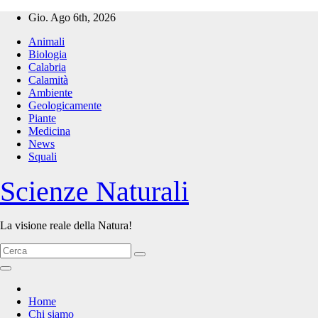
Salta
Gio. Ago 6th, 2026
al
Animali
contenuto
Biologia
Calabria
Calamità
Ambiente
Geologicamente
Piante
Medicina
News
Squali
Scienze Naturali
La visione reale della Natura!
Home
Chi siamo