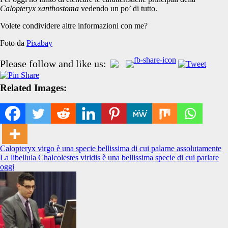
Calopteryx xanthostoma
vedendo un po’ di tutto.
Volete condividere altre informazioni con me?
Foto da
Pixabay
Please follow and like us:
Related Images:
Navigazione
Calopteryx virgo è una specie bellissima di cui palarne assolutamente
La libellula Chalcolestes viridis è una bellissima specie di cui parlare
articoli
oggi