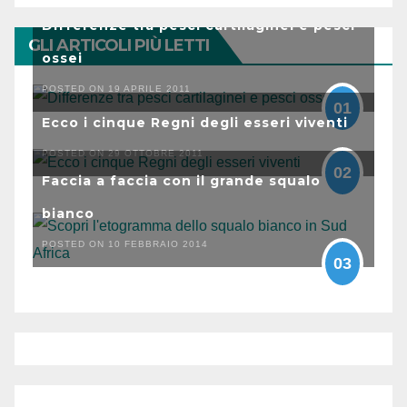
Differenze tra pesci cartilaginei e pesci
GLI ARTICOLI PIÙ LETTI
ossei
POSTED ON 19 APRILE 2011
01
Ecco i cinque Regni degli esseri viventi
POSTED ON 29 OTTOBRE 2011
02
Faccia a faccia con il grande squalo
bianco
POSTED ON 10 FEBBRAIO 2014
03