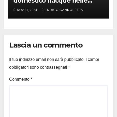
domestico nacque nelle
steppe del Mar Nero
NOV 21, 2024
ENRICO CANNOLETTA
Lascia un commento
Il tuo indirizzo email non sarà pubblicato.
I campi
obbligatori sono contrassegnati
*
Commento
*