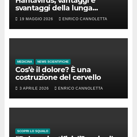
Hantavirus, vantaggi e
svantaggi della lunga
incubazione
19 MAGGIO 2026
ENRICO CANNOLETTA
MEDICINA
NEWS SCIENTIFICHE
Cos’è il dolore? È una
costruzione del cervello
3 APRILE 2026
ENRICO CANNOLETTA
SCOPRI LO SQUALO