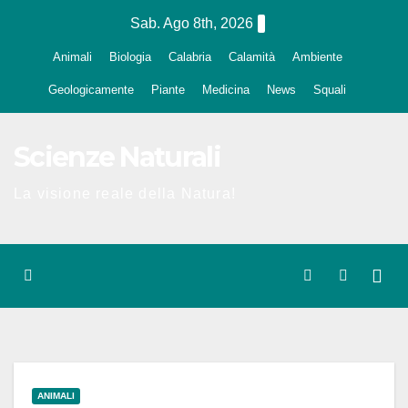
Salta
Sab. Ago 8th, 2026
al
Animali
Biologia
Calabria
Calamità
Ambiente
contenuto
Geologicamente
Piante
Medicina
News
Squali
Scienze Naturali
La visione reale della Natura!
ANIMALI