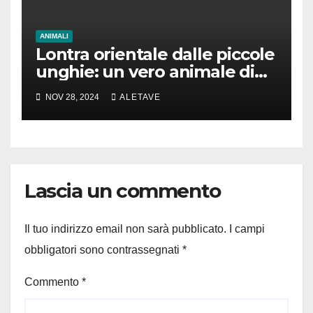
ANIMALI
Lontra orientale dalle piccole
unghie: un vero animale di
cui parlare
NOV 28, 2024
ALETAVE
Lascia un commento
Il tuo indirizzo email non sarà pubblicato.
I campi
obbligatori sono contrassegnati
*
Commento
*