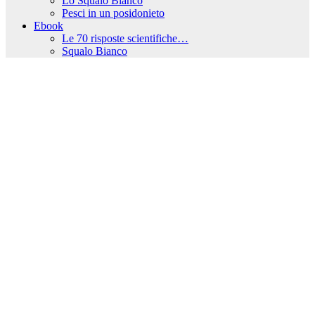
Lo Squalo Bianco
Pesci in un posidonieto
Ebook
Le 70 risposte scientifiche…
Squalo Bianco