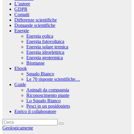
L’autore
GDPR
Contatti
Differenze scientifiche
Domande scientifiche
Energie
Energia eolica
Energia fotovoltaica
Energia solare termica
Energia idroelettrica
Energia geotermica
Biomasse
Ebook
Squalo Bianco
Le 70 risposte scientifiche…
Guide
Animali da compagnia
Riconoscimento piante
Lo Squalo Bianco
Pesci in un posidonieto
Enrico il collaboratore
Geologicamente