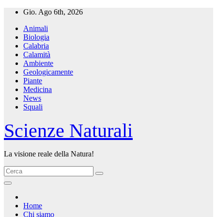
Salta
Gio. Ago 6th, 2026
al
Animali
contenuto
Biologia
Calabria
Calamità
Ambiente
Geologicamente
Piante
Medicina
News
Squali
Scienze Naturali
La visione reale della Natura!
Home
Chi siamo