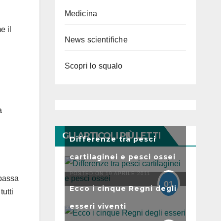
Medicina
e il
News scientifiche
Scopri lo squalo
a
GLI ARTICOLI PIÙ LETTI
Differenze tra pesci
cartilaginei e pesci ossei
POSTED ON 19 APRILE 2011
 passa
01
Ecco i cinque Regni degli
tutti
esseri viventi