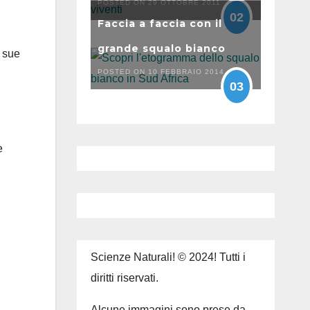
POSTED ON 29 OTTOBRE 2011
02
Faccia a faccia con il
grande squalo bianco
e sue
POSTED ON 10 FEBBRAIO 2014
03
e
Scienze Naturali! © 2024! Tutti i
diritti riservati.
Alcune immagini sono prese da