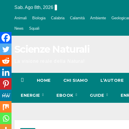
Salta
Sab. Ago 8th, 2026
al
Animali
Biologia
Calabria
Calamità
Ambiente
Geologica
contenuto
News
Squali
Scienze Naturali
La visione reale della Natura!
HOME
CHI SIAMO
L’AUTORE
ENERGIE
EBOOK
GUIDE
EN