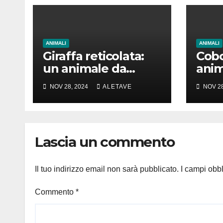
ANIMALI
ANIMALI
Giraffa reticolata:
Cobo
un animale da
anim
amare
girar
NOV 28, 2024
ALETAVE
NOV 28
Lascia un commento
Il tuo indirizzo email non sarà pubblicato.
I campi obb
Commento
*