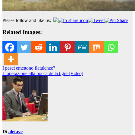
Please follow and like us:
Related Images:
Navigazione
I pesci emettono flatulenze?
L’operazione alla bocca della tigre [Video]
articoli
Di
aletave