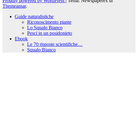
Proudly powered by WordPress
|
Tema: Newspaperex di
Themeansar
.
Guide naturalistiche
Riconoscimento piante
Lo Squalo Bianco
Pesci in un posidonieto
Ebook
Le 70 risposte scientifiche…
Squalo Bianco