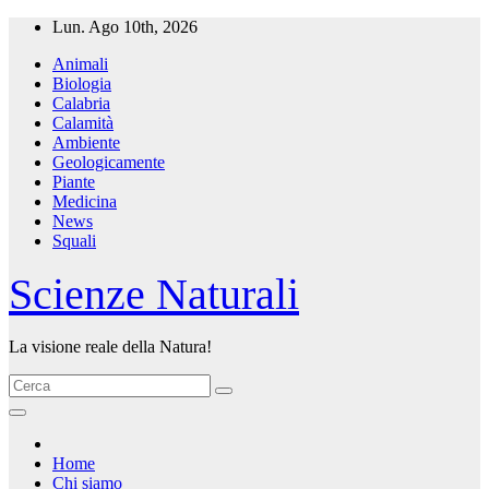
Salta
Lun. Ago 10th, 2026
al
Animali
contenuto
Biologia
Calabria
Calamità
Ambiente
Geologicamente
Piante
Medicina
News
Squali
Scienze Naturali
La visione reale della Natura!
Home
Chi siamo