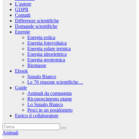
L’autore
GDPR
Contatti
Differenze scientifiche
Domande scientifiche
Energie
Energia eolica
Energia fotovoltaica
Energia solare termica
Energia idroelettrica
Energia geotermica
Biomasse
Ebook
Squalo Bianco
Le 70 risposte scientifiche…
Guide
Animali da compagnia
Riconoscimento piante
Lo Squalo Bianco
Pesci in un posidonieto
Enrico il collaboratore
Animali