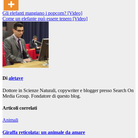
Navigazione
Gli elefanti mangiano i popcorn? [Video]
Come un elefante può essere tenero [Video]
articoli
Di
aletave
Dottore in Scienze Naturali, copywriter e blogger presso Search On
Media Group. Fondatore di questo blog.
Articoli correlati
Animali
Giraffa reticolata: un animale da amare