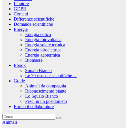
L’autore
GDPR
Contatti
Differenze scientifiche
Domande scientifiche
Energie
Energia eolica
Energia fotovoltaica
Energia solare termica
Energia idroelettrica
Energia geotermica
Biomasse
Ebook
Squalo Bianco
Le 70 risposte scientifiche…
Guide
Animali da compagnia
Riconoscimento piante
Lo Squalo Bianco
Pesci in un posidonieto
Enrico il collaboratore
Animali