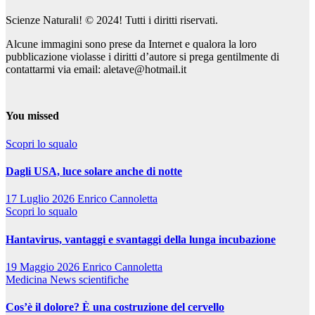
Scienze Naturali! © 2024! Tutti i diritti riservati.
Alcune immagini sono prese da Internet e qualora la loro
pubblicazione violasse i diritti d’autore si prega gentilmente di
contattarmi via email: aletave@hotmail.it
You missed
Scopri lo squalo
Dagli USA, luce solare anche di notte
17 Luglio 2026
Enrico Cannoletta
Scopri lo squalo
Hantavirus, vantaggi e svantaggi della lunga incubazione
19 Maggio 2026
Enrico Cannoletta
Medicina
News scientifiche
Cos’è il dolore? È una costruzione del cervello