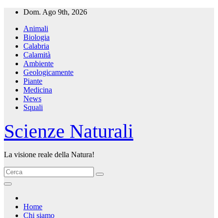
Salta
Dom. Ago 9th, 2026
al
Animali
contenuto
Biologia
Calabria
Calamità
Ambiente
Geologicamente
Piante
Medicina
News
Squali
Scienze Naturali
La visione reale della Natura!
Home
Chi siamo