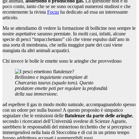
gli animali,
assorbono o producono gas.
La questione non è di
poco conto, tanto che se ne sono occupati numerosi studiosi e che
recentemente la rivista
Focus
ha dedicato ad essa un interessante
articolo.
Ma se attendiamo di vedere la formazione di bollicine non sempre le
nostre aspettative saranno premiate. In molti casi, infatti, alcune
specie di pesci “impacchettano” ciò che viene espulso dall’ano in
una sorta di membrana, che nella maggior parte dei casi viene
mangiata da altri animali acquatici.
Chi invece le bolle le emette sono le aringhe che provvedono
Bellissimo e inquietante esemplare di
Charcarias taurus (squalo toro). Questo
predatore emette peti per regolare la profondità
della sua immersione.
ad espellere il gas in modo molto naturale, accompagnandolo spesso
con un odore per nulla buono! A questo proposito è simpatico
segnalare che le emissioni delle
flatulenze da parte delle aringhe
,
secondo i ricercatori dell’Università svedese di Scienze Agrarie,
sarebbero le responsabili del misterioso ticchettio che si percepisce
immergendosi nella baia di Stoccolma e di cui in un primo tempo
furono addirittura accusati i sommergibili russi.