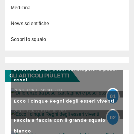
Medicina
News scientifiche
Scopri lo squalo
Differenze tra pesci cartilaginei e pesci
GLI ARTICOLI PIÙ LETTI
ossei
POSTED ON 19 APRILE 2011
01
Ecco i cinque Regni degli esseri viventi
POSTED ON 29 OTTOBRE 2011
02
Faccia a faccia con il grande squalo
bianco