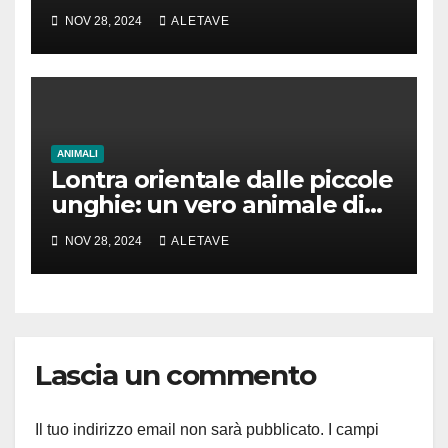
NOV 28, 2024
ALETAVE
ANIMALI
Lontra orientale dalle piccole
unghie: un vero animale di
cui parlare
NOV 28, 2024
ALETAVE
Lascia un commento
Il tuo indirizzo email non sarà pubblicato.
I campi