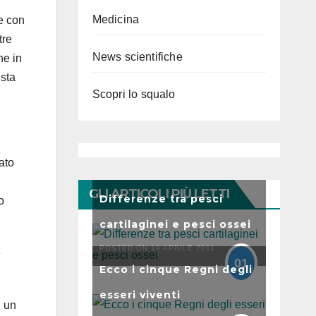
Medicina
e con
tre
News scientifiche
ne in
 sta
Scopri lo squalo
ato
GLI ARTICOLI PIÙ LETTI
Differenze tra pesci
o
cartilaginei e pesci ossei
POSTED ON 19 APRILE 2011
e
01
Ecco i cinque Regni degli
esseri viventi
i un