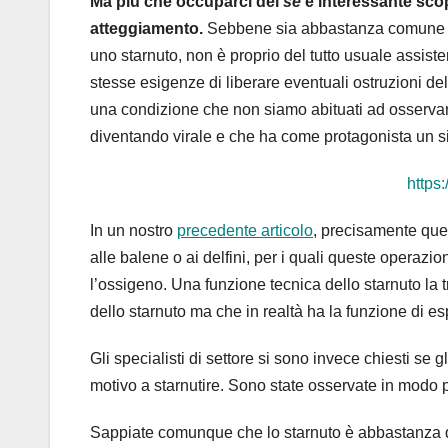
Ma più che occuparci del
se
è interessante sco
atteggiamento.
Sebbene sia abbastanza comune cog
uno starnuto, non è proprio del tutto usuale assist
stesse esigenze di liberare eventuali ostruzioni dell
una condizione che non siamo abituati ad osservare
diventando virale e che ha come protagonista un 
https
In un nostro
precedente articolo
, precisamente quel
alle balene o ai delfini, per i quali queste operazi
l’ossigeno. Una funzione tecnica dello starnuto la
dello starnuto ma che in realtà ha la funzione di es
Gli specialisti di settore si sono invece chiesti se g
motivo a starnutire. Sono state osservate in modo pa
Sappiate comunque che lo starnuto è abbastanza dif