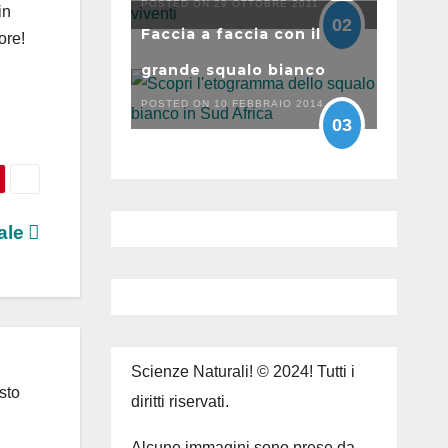
POSTED ON 29 OTTOBRE 2011
in
02
Faccia a faccia con il
ore!
grande squalo bianco
POSTED ON 10 FEBBRAIO 2014
03
rale
Scienze Naturali! © 2024! Tutti i
sto
diritti riservati.
Alcune immagini sono prese da