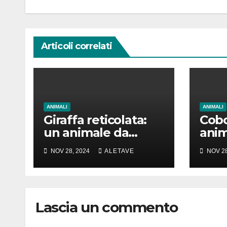
Articoli correlati
ANIMALI
ANIMALI
Giraffa reticolata:
Cobo
un animale da
anim
amare
girar
NOV 28, 2024
ALETAVE
NOV 28
Lascia un commento