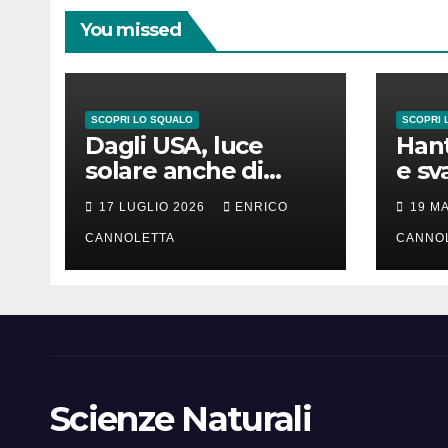
You missed
SCOPRI LO SQUALO
SCOPRI 
Dagli USA, luce
Hant
solare anche di
e sv
notte
lung
17 LUGLIO 2026
ENRICO
19 M
CANNOLETTA
CANNO
Scienze Naturali