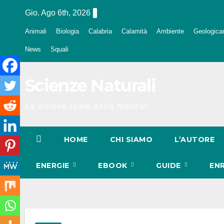
Salta
Gio. Ago 6th, 2026
al
Animali
Biologia
Calabria
Calamità
Ambiente
Geologica
contenuto
News
Squali
Scienze Naturali
La visione reale della Natura!
HOME
CHI SIAMO
L’AUTORE
ENERGIE
EBOOK
GUIDE
EN