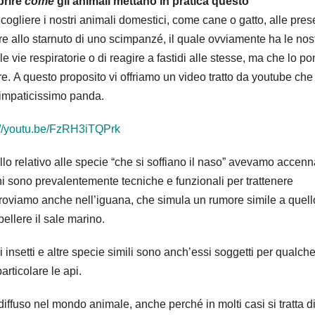
prire
come
gli animali mettano in pratica questo
liere i nostri animali domestici, come cane o gatto, alle pres
ere allo starnuto di uno scimpanzé, il quale ovviamente ha le nos
e vie respiratorie o di reagire a fastidi alle stesse, ma che lo po
. A questo proposito vi offriamo un video tratto da youtube che
simpaticissimo panda.
://youtu.be/FzRH3iTQPrk
lo relativo alle specie “che si soffiano il naso” avevamo accenn
oni sono prevalentemente tecniche e funzionali per trattenere
 troviamo anche nell’iguana, che simula un rumore simile a quell
pellere il sale marino.
li insetti e altre specie simili sono anch’essi soggetti per qualch
rticolare le api.
fuso nel mondo animale, anche perché in molti casi si tratta d