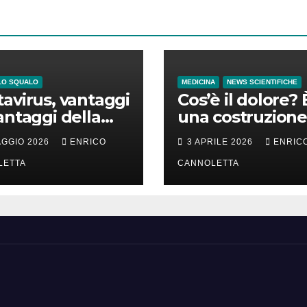
LO SQUALO
MEDICINA
NEWS SCIENTIFICHE
avirus, vantaggi
Cos’è il dolore? 
antaggi della
una costruzione
a incubazione
cervello
AGGIO 2026
ENRICO
3 APRILE 2026
ENRIC
LETTA
CANNOLETTA