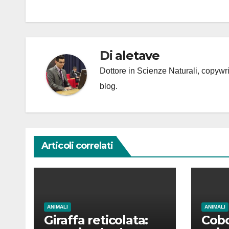
Di
aletave
Dottore in Scienze Naturali, copyw
blog.
Articoli correlati
ANIMALI
ANIMALI
Giraffa reticolata:
Cobo