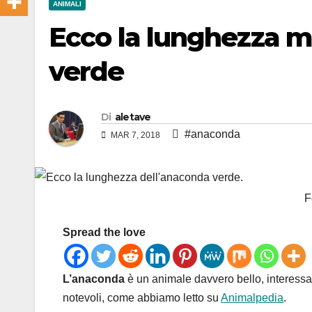
ANIMALI
Ecco la lunghezza 
verde
Di
aletave
#anaconda
MAR 7, 2018
F
Spread the love
L’anaconda
è un animale davvero bello, interessan
notevoli, come abbiamo letto su
Animalpedia
.