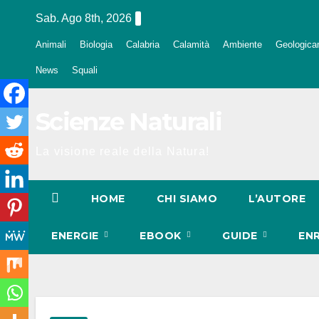
Salta
Sab. Ago 8th, 2026
al
Animali
Biologia
Calabria
Calamità
Ambiente
Geologica
contenuto
News
Squali
Scienze Naturali
La visione reale della Natura!
HOME
CHI SIAMO
L’AUTORE
ENERGIE
EBOOK
GUIDE
EN