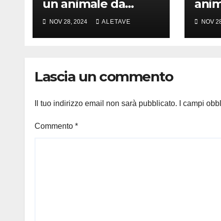
un animale da
anim
amare
girar
NOV 28, 2024
ALETAVE
NOV 28
Lascia un commento
Il tuo indirizzo email non sarà pubblicato.
I campi obb
Commento
*