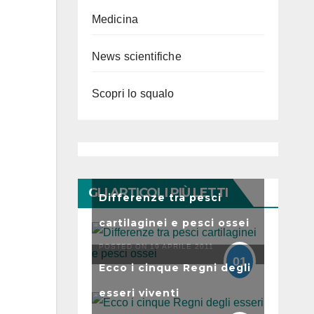
Medicina
News scientifiche
Scopri lo squalo
GLI ARTICOLI PIÙ LETTI
Differenze tra pesci
cartilaginei e pesci ossei
POSTED ON 19 APRILE 2011
01
Ecco i cinque Regni degli
esseri viventi