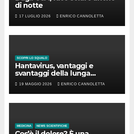
di notte
17 LUGLIO 2026
ENRICO CANNOLETTA
SCOPRI LO SQUALO
Hantavirus, vantaggi e
svantaggi della lunga
incubazione
19 MAGGIO 2026
ENRICO CANNOLETTA
MEDICINA
NEWS SCIENTIFICHE
Cos’è il dolore? È una