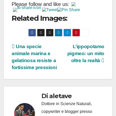
Please follow and like us:
Related Images:
Navigazione
Una specie
L’ippopotamo
animale marina e
pigmeo: un mito
articoli
gelatinosa resiste a
oltre la realtà
fortissime pressioni
Di
aletave
Dottore in Scienze Naturali,
copywriter e blogger presso