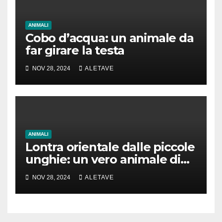
ANIMALI
Cobo d’acqua: un animale da
far girare la testa
NOV 28, 2024
ALETAVE
ANIMALI
Lontra orientale dalle piccole
unghie: un vero animale di
cui parlare
NOV 28, 2024
ALETAVE