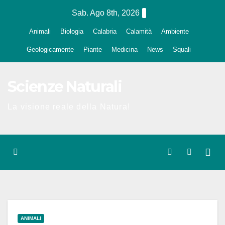
Salta
Sab. Ago 8th, 2026
al
Animali
Biologia
Calabria
Calamità
Ambiente
contenuto
Geologicamente
Piante
Medicina
News
Squali
Scienze Naturali
La visione reale della Natura!
ANIMALI