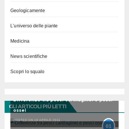
Geologicamente
L'universo delle piante
Medicina
News scientifiche
Scopri lo squalo
Differenze tra pesci cartilaginei e pesci
GLI ARTICOLI PIÙ LETTI
ossei
POSTED ON 19 APRILE 2011
01