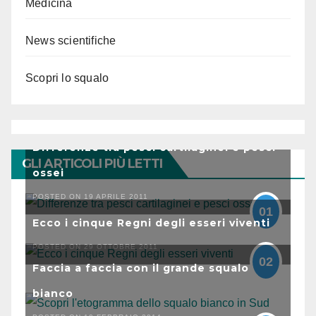
Medicina
News scientifiche
Scopri lo squalo
Differenze tra pesci cartilaginei e pesci
GLI ARTICOLI PIÙ LETTI
ossei
POSTED ON 19 APRILE 2011
01
Ecco i cinque Regni degli esseri viventi
POSTED ON 29 OTTOBRE 2011
02
Faccia a faccia con il grande squalo
bianco