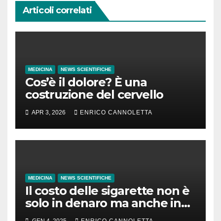
Articoli correlati
MEDICINA
NEWS SCIENTIFICHE
Cos’è il dolore? È una
costruzione del cervello
APR 3, 2026
ENRICO CANNOLETTA
MEDICINA
NEWS SCIENTIFICHE
Il costo delle sigarette non è
solo in denaro ma anche in
tempo di vita
GEN 4, 2025
ENRICO CANNOLETTA