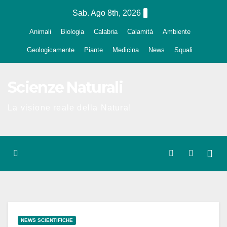
Salta
Sab. Ago 8th, 2026
al
Animali
Biologia
Calabria
Calamità
Ambiente
contenuto
Geologicamente
Piante
Medicina
News
Squali
Scienze Naturali
La visione reale della Natura!
NEWS SCIENTIFICHE