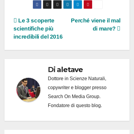
Navigazione
Le 3 scoperte
Perché viene il mal
scientifiche più
di mare?
articoli
incredibili del 2016
Di
aletave
Dottore in Scienze Naturali,
copywriter e blogger presso
Search On Media Group.
Fondatore di questo blog.