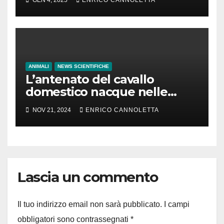
ANIMALI
NEWS SCIENTIFICHE
L’antenato del cavallo
domestico nacque nelle
steppe del Mar Nero
NOV 21, 2024
ENRICO CANNOLETTA
Lascia un commento
Il tuo indirizzo email non sarà pubblicato.
I campi
obbligatori sono contrassegnati
*