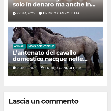
solo in denaro ma anche in
tempo di vita
GEN 4, 2025
ENRICO CANNOLETTA
ANIMALI
NEWS SCIENTIFICHE
L’antenato del cavallo
domestico nacque nelle
steppe del Mar Nero
NOV 21, 2024
ENRICO CANNOLETTA
Lascia un commento