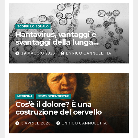
SCOPRI LO SQUALO
Hantavirus, vantaggi e
svantaggi della lunga
incubazione
19 MAGGIO 2026
ENRICO CANNOLETTA
MEDICINA
NEWS SCIENTIFICHE
Cos’è il dolore? È una
costruzione del cervello
3 APRILE 2026
ENRICO CANNOLETTA