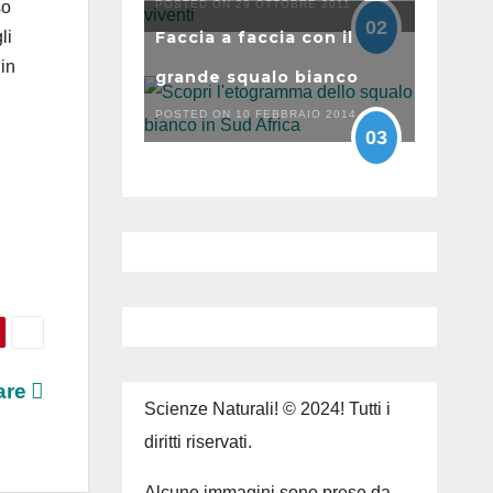
POSTED ON 29 OTTOBRE 2011
so
02
Faccia a faccia con il
li
in
grande squalo bianco
POSTED ON 10 FEBBRAIO 2014
03
zare
Scienze Naturali! © 2024! Tutti i
diritti riservati.
Alcune immagini sono prese da