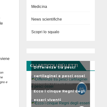
Medicina
a
News scientifiche
le
Scopri lo squalo
GLI ARTICOLI PIÙ LETTI
Differenze tra pesci
non
cartilaginei e pesci ossei
one
egno e
POSTED ON 19 APRILE 2011
01
Ecco i cinque Regni degli
esseri viventi