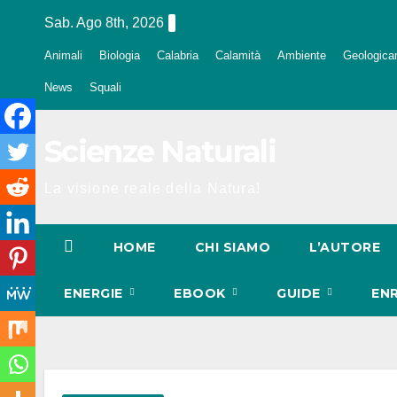
Salta
Sab. Ago 8th, 2026
al
Animali
Biologia
Calabria
Calamità
Ambiente
Geologica
contenuto
News
Squali
Scienze Naturali
La visione reale della Natura!
HOME
CHI SIAMO
L’AUTORE
ENERGIE
EBOOK
GUIDE
EN