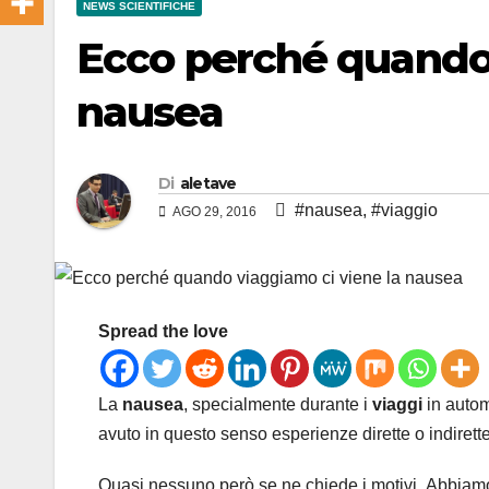
NEWS SCIENTIFICHE
Ecco perché quando 
nausea
Di
aletave
#nausea
,
#viaggio
AGO 29, 2016
Spread the love
La
nausea
, specialmente durante i
viaggi
in autom
avuto in questo senso esperienze dirette o indirette
Quasi nessuno però se ne chiede i motivi. Abbiamo