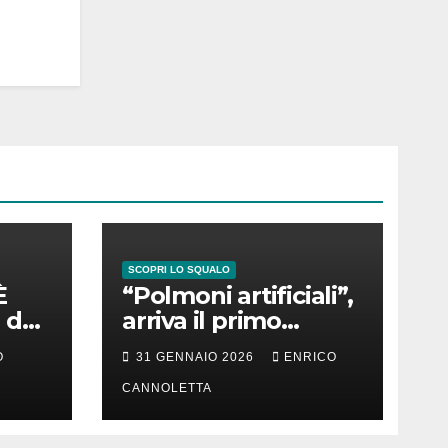
SCOPRI LO SQUALO
È
“Polmoni artificiali”,
 del
arriva il primo
successo
O
31 GENNAIO 2026
ENRICO
CANNOLETTA