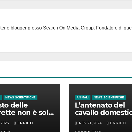
riter e blogger presso Search On Media Group. Fondatore di que
A
NEWS SCIENTIFICHE
ANIMALI
NEWS SCIENTIFICHE
sto delle
L’antenato del
rette non è solo
cavallo domesti
enaro ma anche
nacque nelle
 2025
ENRICO
NOV 21, 2024
ENRICO
empo di vita
steppe del Mar