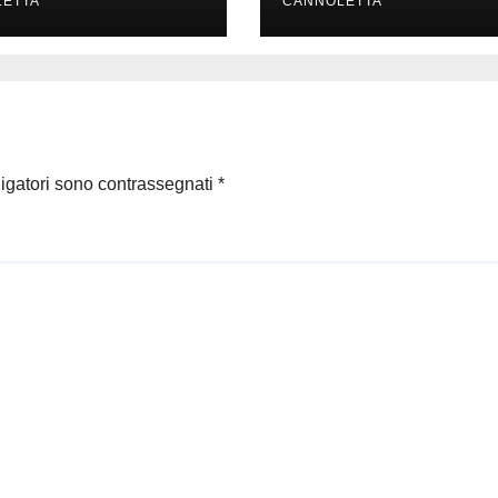
ETTA
Nero
CANNOLETTA
ligatori sono contrassegnati
*