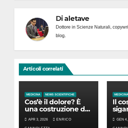
Di
aletave
Dottore in Scienze Naturali, copyw
blog.
Articoli correlati
MEDICINA
NEWS SCIENTIFICHE
MEDICIN
Cos’è il dolore? È
Il co
una costruzione del
siga
cervello
in d
APR 3, 2026
ENRICO
GEN 4,
in t