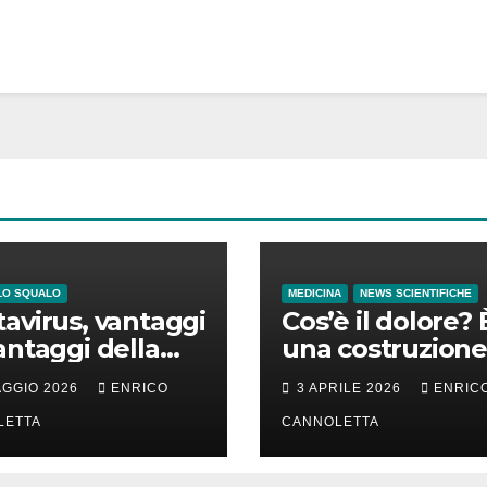
LO SQUALO
MEDICINA
NEWS SCIENTIFICHE
avirus, vantaggi
Cos’è il dolore? 
antaggi della
una costruzione
a incubazione
cervello
AGGIO 2026
ENRICO
3 APRILE 2026
ENRIC
LETTA
CANNOLETTA