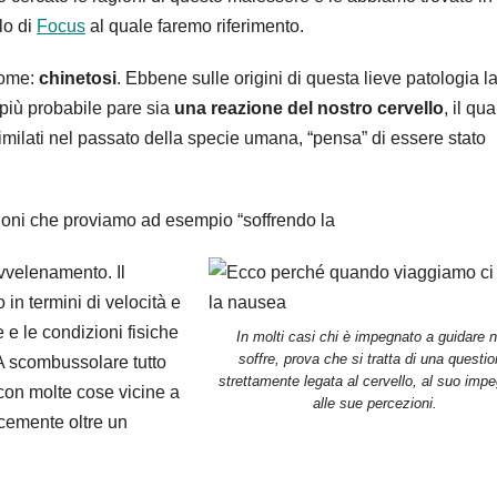
lo di
Focus
al quale faremo riferimento.
 nome:
chinetosi
. Ebbene sulle origini di questa lieve patologia l
 più probabile pare sia
una reazione del nostro cervello
, il qua
imilati nel passato della specie umana, “pensa” di essere stato
zioni che proviamo ad esempio “soffrendo la
avvelenamento. Il
o in termini di velocità e
 e le condizioni fisiche
In molti casi chi è impegnato a guidare 
soffre, prova che si tratta di una questi
 A scombussolare tutto
strettamente legata al cervello, al suo imp
 con molte cose vicine a
alle sue percezioni.
ocemente oltre un