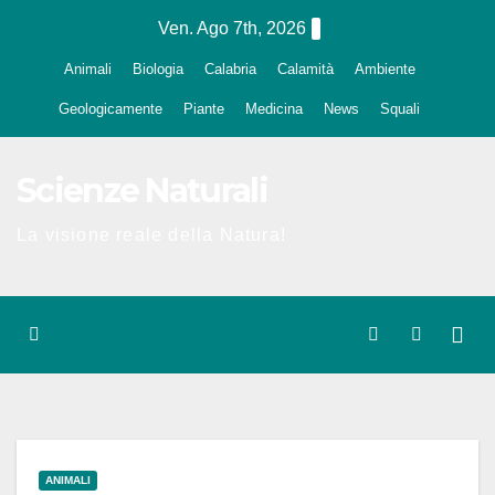
Salta
Ven. Ago 7th, 2026
al
Animali
Biologia
Calabria
Calamità
Ambiente
contenuto
Geologicamente
Piante
Medicina
News
Squali
Scienze Naturali
La visione reale della Natura!
ANIMALI