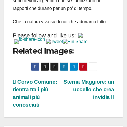
sono devoti ai genitori che si stabilizzano dei
rapporti che durano per un po’ di tempo.
Che la natura viva su di noi che adoriamo tutto.
Please follow and like us:
Related Images:
Navigazione
Corvo Comune:
Sterna Maggiore: un
rientra tra i più
uccello che crea
articoli
animali più
invidia
conosciuti