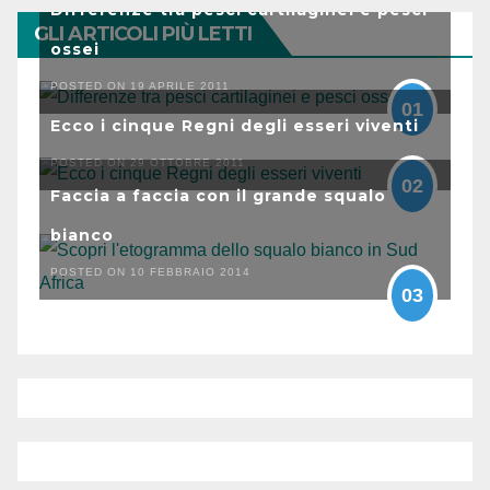
Differenze tra pesci cartilaginei e pesci
GLI ARTICOLI PIÙ LETTI
ossei
POSTED ON 19 APRILE 2011
01
Ecco i cinque Regni degli esseri viventi
POSTED ON 29 OTTOBRE 2011
02
Faccia a faccia con il grande squalo
bianco
POSTED ON 10 FEBBRAIO 2014
03