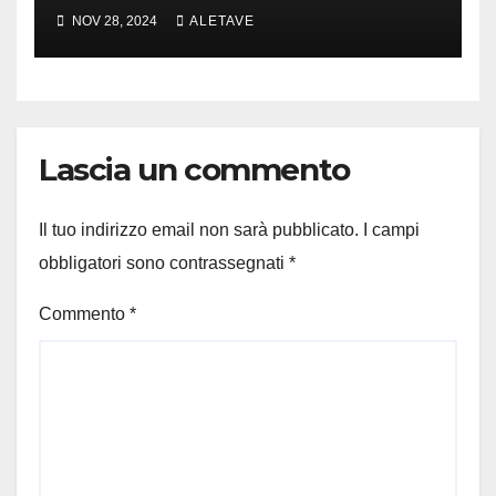
cui parlare
NOV 28, 2024
ALETAVE
Lascia un commento
Il tuo indirizzo email non sarà pubblicato.
I campi
obbligatori sono contrassegnati
*
Commento
*