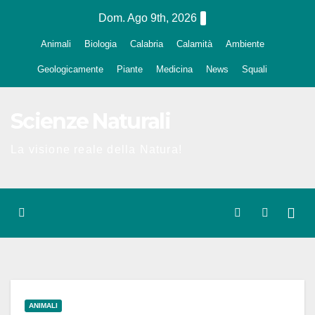
Salta
Dom. Ago 9th, 2026
al
Animali
Biologia
Calabria
Calamità
Ambiente
contenuto
Geologicamente
Piante
Medicina
News
Squali
Scienze Naturali
La visione reale della Natura!
ANIMALI