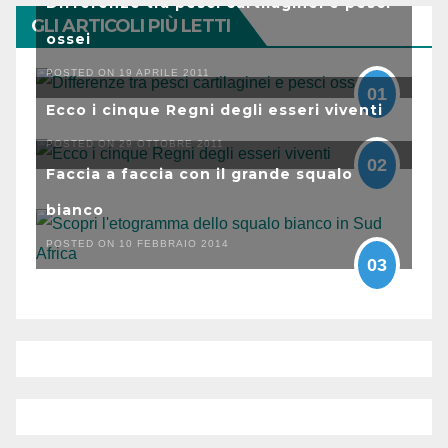
Differenze tra pesci cartilaginei e pesci
GLI ARTICOLI PIÙ LETTI
ossei
POSTED ON 19 APRILE 2011
01
Ecco i cinque Regni degli esseri viventi
POSTED ON 29 OTTOBRE 2011
02
Faccia a faccia con il grande squalo
bianco
POSTED ON 10 FEBBRAIO 2014
03