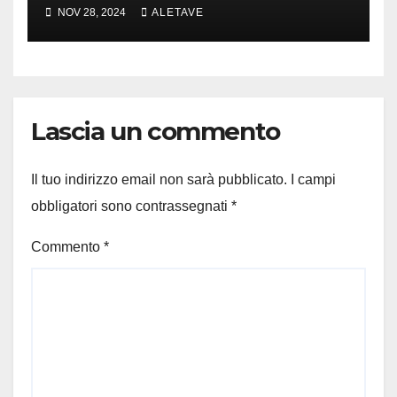
cui parlare
NOV 28, 2024
ALETAVE
Lascia un commento
Il tuo indirizzo email non sarà pubblicato.
I campi
obbligatori sono contrassegnati
*
Commento
*