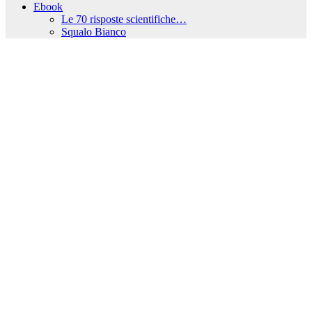
Ebook
Le 70 risposte scientifiche…
Squalo Bianco