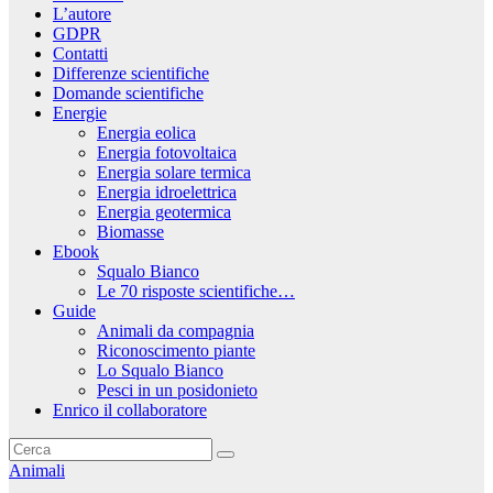
L’autore
GDPR
Contatti
Differenze scientifiche
Domande scientifiche
Energie
Energia eolica
Energia fotovoltaica
Energia solare termica
Energia idroelettrica
Energia geotermica
Biomasse
Ebook
Squalo Bianco
Le 70 risposte scientifiche…
Guide
Animali da compagnia
Riconoscimento piante
Lo Squalo Bianco
Pesci in un posidonieto
Enrico il collaboratore
Animali