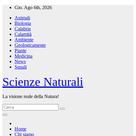
Salta
Gio. Ago 6th, 2026
al
Animali
contenuto
Biologia
Calabria
Calamità
Ambiente
Geologicamente
Piante
Medicina
News
Squali
Scienze Naturali
La visione reale della Natura!
Home
Chi siamo