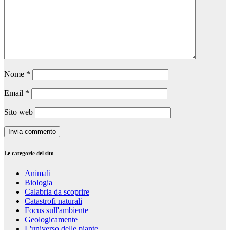
Nome
*
Email
*
Sito web
Le categorie del sito
Animali
Biologia
Calabria da scoprire
Catastrofi naturali
Focus sull'ambiente
Geologicamente
L'universo delle piante