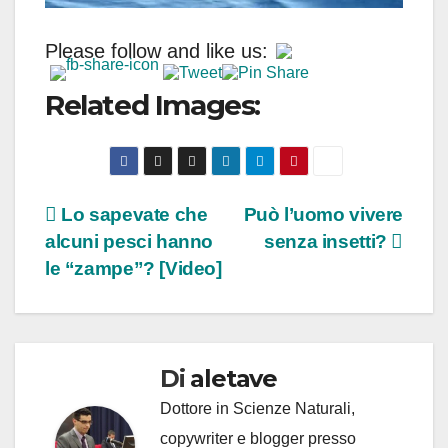
Please follow and like us:
Related Images:
Navigazione
Lo sapevate che
Può l’uomo vivere
alcuni pesci hanno
senza insetti?
articoli
le “zampe”? [Video]
Di
aletave
Dottore in Scienze Naturali,
copywriter e blogger presso