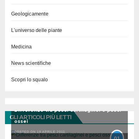
Geologicamente
L'universo delle piante
Medicina
News scientifiche
Scopri lo squalo
Differenze tra pesci cartilaginei e pesci
GLI ARTICOLI PIÙ LETTI
ossei
POSTED ON 19 APRILE 2011
01