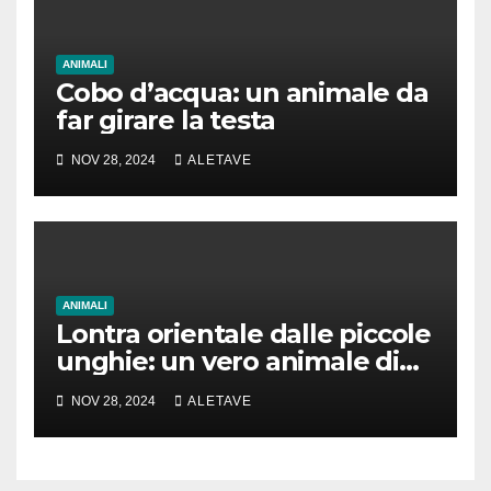
ANIMALI
Cobo d’acqua: un animale da
far girare la testa
NOV 28, 2024
ALETAVE
ANIMALI
Lontra orientale dalle piccole
unghie: un vero animale di
cui parlare
NOV 28, 2024
ALETAVE