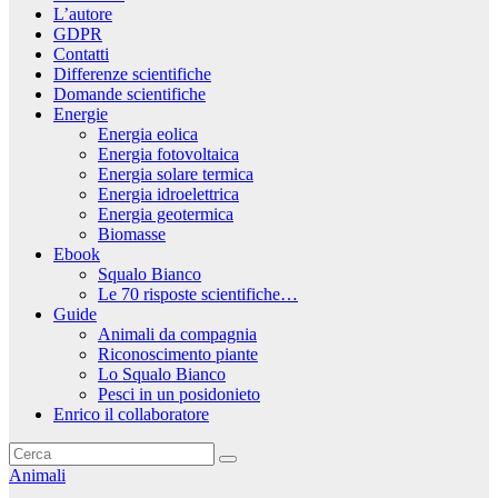
L’autore
GDPR
Contatti
Differenze scientifiche
Domande scientifiche
Energie
Energia eolica
Energia fotovoltaica
Energia solare termica
Energia idroelettrica
Energia geotermica
Biomasse
Ebook
Squalo Bianco
Le 70 risposte scientifiche…
Guide
Animali da compagnia
Riconoscimento piante
Lo Squalo Bianco
Pesci in un posidonieto
Enrico il collaboratore
Animali