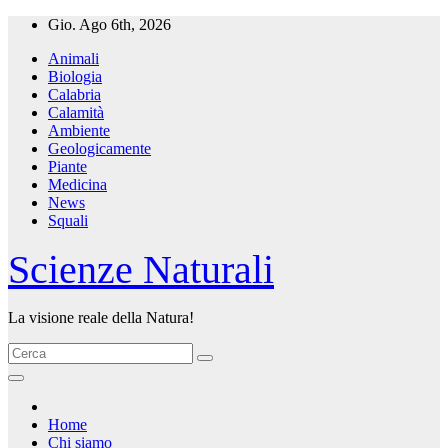
Salta
Gio. Ago 6th, 2026
al
Animali
contenuto
Biologia
Calabria
Calamità
Ambiente
Geologicamente
Piante
Medicina
News
Squali
Scienze Naturali
La visione reale della Natura!
Home
Chi siamo