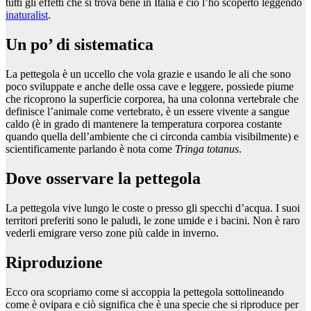
tutti gli effetti che si trova bene in Italia e ciò l’ho scoperto leggendo
inaturalist
.
Un po’ di sistematica
La pettegola è un uccello che vola grazie e usando le ali che sono
poco sviluppate e anche delle ossa cave e leggere, possiede piume
che ricoprono la superficie corporea, ha una colonna vertebrale che
definisce l’animale come vertebrato, è un essere vivente a sangue
caldo (è in grado di mantenere la temperatura corporea costante
quando quella dell’ambiente che ci circonda cambia visibilmente) e
scientificamente parlando è nota come
Tringa totanus
.
Dove osservare la pettegola
La pettegola vive lungo le coste o presso gli specchi d’acqua. I suoi
territori preferiti sono le paludi, le zone umide e i bacini. Non è raro
vederli emigrare verso zone più calde in inverno.
Riproduzione
Ecco ora scopriamo come si accoppia la pettegola sottolineando
come è ovipara e ciò significa che è una specie che si riproduce per