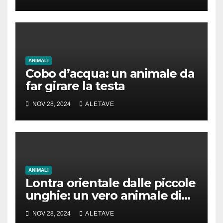
ANIMALI
Cobo d’acqua: un animale da
far girare la testa
NOV 28, 2024
ALETAVE
ANIMALI
Lontra orientale dalle piccole
unghie: un vero animale di
cui parlare
NOV 28, 2024
ALETAVE