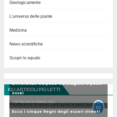
Geologicamente
L'universo delle piante
Medicina
News scientifiche
Scopri lo squalo
Differenze tra pesci cartilaginei e pesci
GLI ARTICOLI PIÙ LETTI
ossei
POSTED ON 19 APRILE 2011
01
Ecco i cinque Regni degli esseri viventi