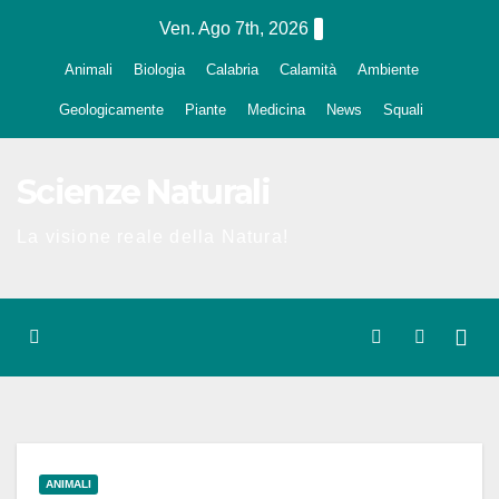
Salta
Ven. Ago 7th, 2026
al
Animali
Biologia
Calabria
Calamità
Ambiente
contenuto
Geologicamente
Piante
Medicina
News
Squali
Scienze Naturali
La visione reale della Natura!
ANIMALI