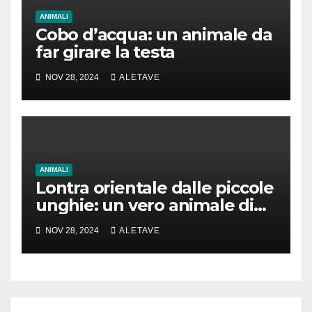
ANIMALI
Cobo d’acqua: un animale da
far girare la testa
NOV 28, 2024
ALETAVE
ANIMALI
Lontra orientale dalle piccole
unghie: un vero animale di
cui parlare
NOV 28, 2024
ALETAVE