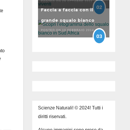
POSTED ON 29 OTTOBRE 2011
02
Faccia a faccia con il
te
grande squalo bianco
POSTED ON 10 FEBBRAIO 2014
03
nto
e
Scienze Naturali! © 2024! Tutti i
diritti riservati.
Alcune immagini sono prese da