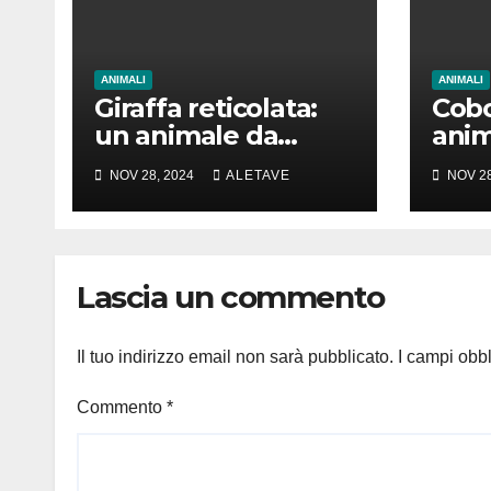
ANIMALI
ANIMALI
Giraffa reticolata:
Cobo
un animale da
anim
amare
girar
NOV 28, 2024
ALETAVE
NOV 28
Lascia un commento
Il tuo indirizzo email non sarà pubblicato.
I campi obb
Commento
*