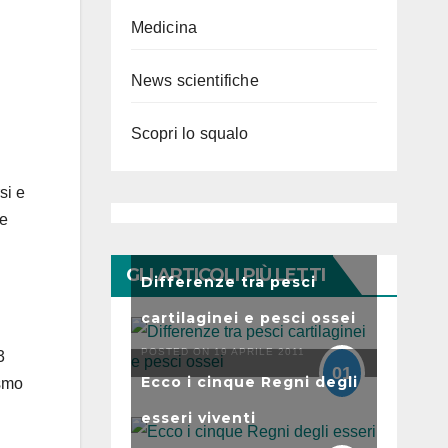
Medicina
News scientifiche
Scopri lo squalo
si e
me
GLI ARTICOLI PIÙ LETTI
Differenze tra pesci
cartilaginei e pesci ossei
POSTED ON 19 APRILE 2011
3
01
Ecco i cinque Regni degli
ismo
esseri viventi