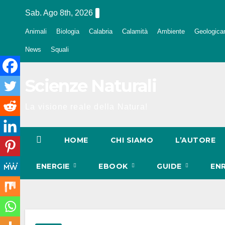
Salta
Sab. Ago 8th, 2026
al
Animali
Biologia
Calabria
Calamità
Ambiente
Geologica
contenuto
News
Squali
Scienze Naturali
La visione reale della Natura!
HOME
CHI SIAMO
L’AUTORE
ENERGIE
EBOOK
GUIDE
EN