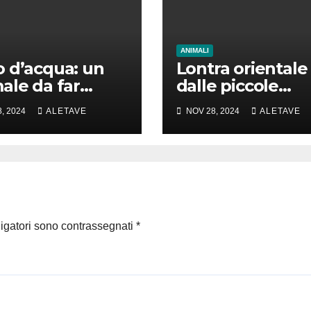
ANIMALI
 d’acqua: un
Lontra orientale
ale da far
dalle piccole
e la testa
unghie: un vero
, 2024
ALETAVE
NOV 28, 2024
ALETAVE
animale di cui
parlare
ligatori sono contrassegnati
*