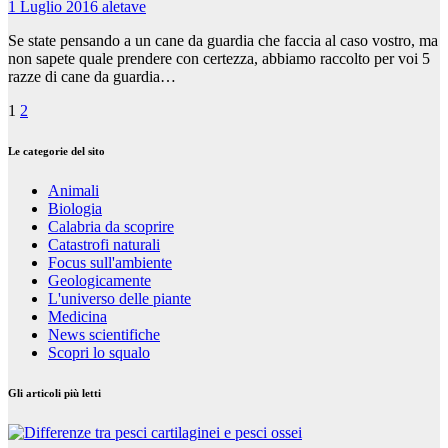
1 Luglio 2016
aletave
Se state pensando a un cane da guardia che faccia al caso vostro, ma
non sapete quale prendere con certezza, abbiamo raccolto per voi 5
razze di cane da guardia…
Paginazione
1
2
degli
Le categorie del sito
articoli
Animali
Biologia
Calabria da scoprire
Catastrofi naturali
Focus sull'ambiente
Geologicamente
L'universo delle piante
Medicina
News scientifiche
Scopri lo squalo
Gli articoli più letti