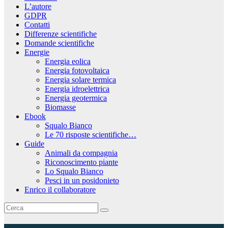
L’autore
GDPR
Contatti
Differenze scientifiche
Domande scientifiche
Energie
Energia eolica
Energia fotovoltaica
Energia solare termica
Energia idroelettrica
Energia geotermica
Biomasse
Ebook
Squalo Bianco
Le 70 risposte scientifiche…
Guide
Animali da compagnia
Riconoscimento piante
Lo Squalo Bianco
Pesci in un posidonieto
Enrico il collaboratore