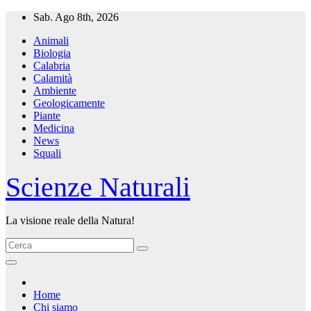
Salta
Sab. Ago 8th, 2026
al
Animali
contenuto
Biologia
Calabria
Calamità
Ambiente
Geologicamente
Piante
Medicina
News
Squali
Scienze Naturali
La visione reale della Natura!
Home
Chi siamo